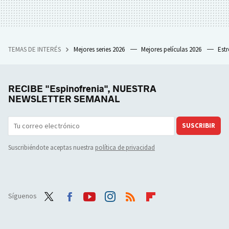
TEMAS DE INTERÉS
Mejores series 2026
Mejores películas 2026
Est
RECIBE "Espinofrenia", NUESTRA
NEWSLETTER SEMANAL
SUSCRIBIR
Suscribiéndote aceptas nuestra
política de privacidad
Síguenos
Twit
Face
Yout
Inst
RSS
Flip
ter
boo
ube
agra
boar