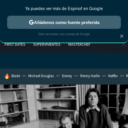
Ya puedes ver más de Espinof en Google
Añádenos como fuente preferida
Solo necesitas una cuenta de Google
×
FIRST DATES
SUPERVIVIENTES
MASTERCHEF
HOY SE HABLA DE
Blade
Michael Douglas
Disney
Renny Harlin
Netflix
R