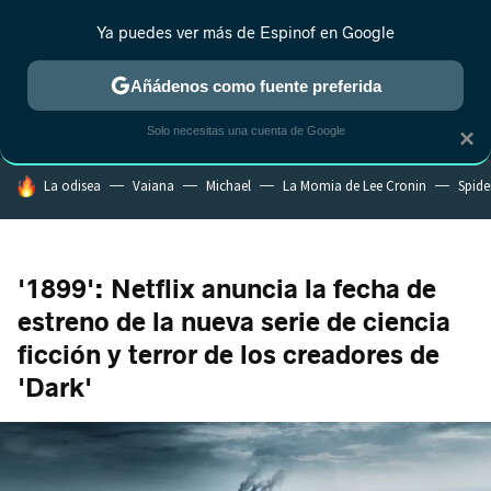
Ya puedes ver más de Espinof en Google
MENÚ
NUEVO
Añádenos como fuente preferida
CRÍTICA
ESTRENOS
REALITY
ANIME
RANKINGS CINE
RA
Solo necesitas una cuenta de Google
×
HOY SE HABLA DE
La odisea
Vaiana
Michael
La Momia de Lee Cronin
Spide
'1899': Netflix anuncia la fecha de
estreno de la nueva serie de ciencia
ficción y terror de los creadores de
'Dark'