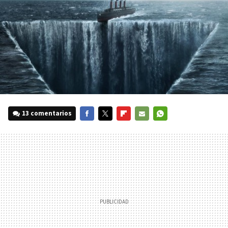
13 comentarios
FACEBOOK
TWITTER
FLIPBOARD
E-
WHATSAPP
MAIL