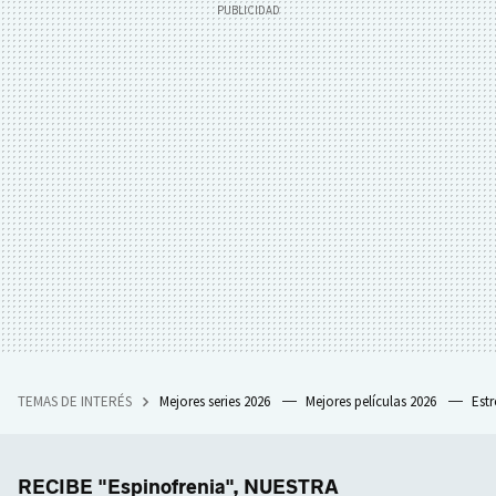
TEMAS DE INTERÉS
Mejores series 2026
Mejores películas 2026
Est
RECIBE "Espinofrenia", NUESTRA