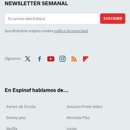
NEWSLETTER SEMANAL
SUSCRIBIR
Suscribiéndote aceptas nuestra
política de privacidad
Síguenos
Twit
Face
Yout
Inst
RSS
Flip
ter
boo
ube
agra
boar
k
m
d
En Espinof hablamos de...
Series de ficción
Amazon Prime Video
Disney plus
Movistar Plus
Netflix
Listas