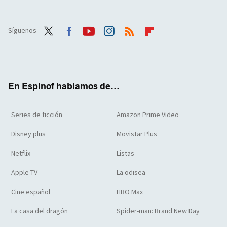
Síguenos
Twit
Face
Yout
Inst
RSS
Flip
ter
boo
ube
agra
boar
k
m
d
En Espinof hablamos de...
Series de ficción
Amazon Prime Video
Disney plus
Movistar Plus
Netflix
Listas
Apple TV
La odisea
Cine español
HBO Max
La casa del dragón
Spider-man: Brand New Day