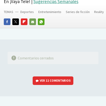
En ¡Vaya Tele! |
Sugerencias Semanales
TEMAS
Deportes
Entretenimiento
Series de ficción
Reality
FACEBOOK
TWITTER
FLIPBOARD
E-
WHATSAPP
MAIL
Comentarios cerrados
VER
12 COMENTARIOS