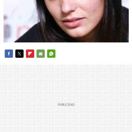
FACEBOOK
TWITTER
FLIPBOARD
E-
WHATSAPP
MAIL