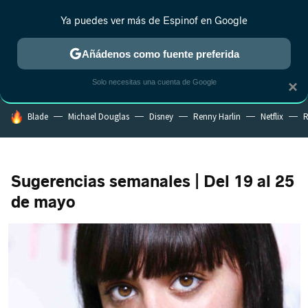
Ya puedes ver más de Espinof en Google
CRÍTICA
ESTRENOS
REALITY
ANIME
RANKINGS CINE
RA
Añádenos como fuente preferida
Solo necesitas una cuenta de Google
×
HOY SE HABLA DE
Blade
Michael Douglas
Disney
Renny Harlin
Netflix
R
Sugerencias semanales | Del 19 al 25
de mayo