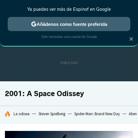
Ya puedes ver más de Espinof en Google
MENÚ
NUEVO
Añádenos como fuente preferida
CRÍTICA
ESTRENOS
REALITY
ANIME
RANKINGS CINE
RA
Solo necesitas una cuenta de Google
×
2001: A Space Odissey
HOY SE HABLA DE
La odisea
Steven Spielberg
Spider-Man: Brand New Day
Alien