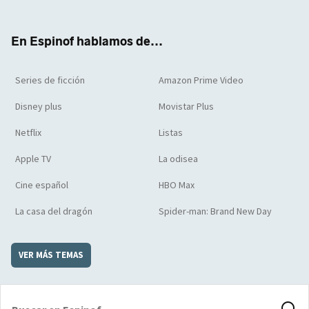
ter
boo
ube
agra
boar
k
m
d
En Espinof hablamos de...
Series de ficción
Amazon Prime Video
Disney plus
Movistar Plus
Netflix
Listas
Apple TV
La odisea
Cine español
HBO Max
La casa del dragón
Spider-man: Brand New Day
VER MÁS TEMAS