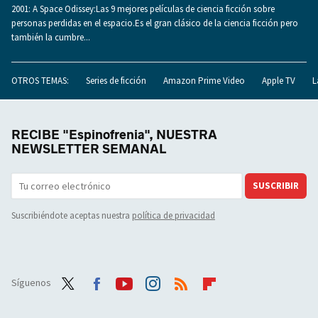
2001: A Space Odissey:Las 9 mejores películas de ciencia ficción sobre
personas perdidas en el espacio.Es el gran clásico de la ciencia ficción pero
también la cumbre...
OTROS TEMAS:
Series de ficción
Amazon Prime Video
Apple TV
L
RECIBE "Espinofrenia", NUESTRA
NEWSLETTER SEMANAL
SUSCRIBIR
Suscribiéndote aceptas nuestra
política de privacidad
Síguenos
Twit
Face
Yout
Inst
RSS
Flip