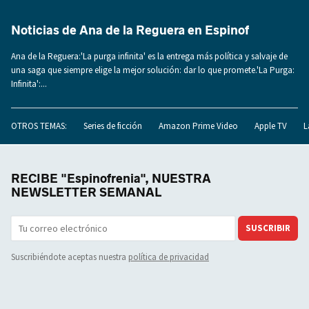
Noticias de Ana de la Reguera en Espinof
Ana de la Reguera:'La purga infinita' es la entrega más política y salvaje de
una saga que siempre elige la mejor solución: dar lo que promete.'La Purga:
Infinita':...
OTROS TEMAS:
Series de ficción
Amazon Prime Video
Apple TV
L
RECIBE "Espinofrenia", NUESTRA
NEWSLETTER SEMANAL
SUSCRIBIR
Suscribiéndote aceptas nuestra
política de privacidad