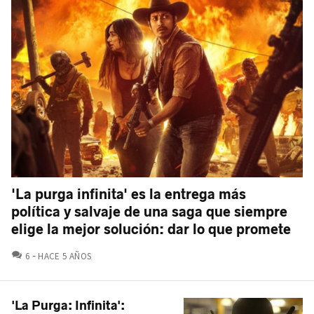
'La purga infinita' es la entrega más
política y salvaje de una saga que siempre
elige la mejor solución: dar lo que promete
COMENTARIOS
6
HACE 5 AÑOS
'La Purga: Infinita':