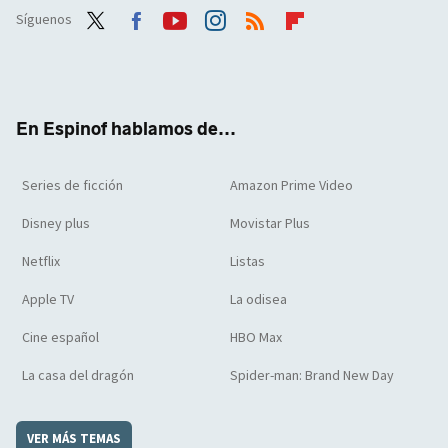
Síguenos
Twit
Face
Yout
Inst
RSS
Flip
ter
boo
ube
agra
boar
k
m
d
En Espinof hablamos de...
Series de ficción
Amazon Prime Video
Disney plus
Movistar Plus
Netflix
Listas
Apple TV
La odisea
Cine español
HBO Max
La casa del dragón
Spider-man: Brand New Day
VER MÁS TEMAS