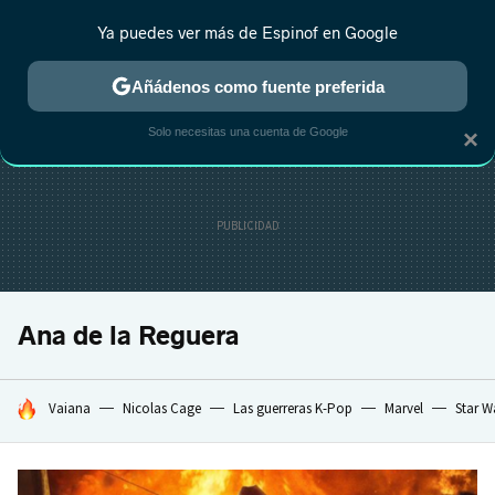
Ya puedes ver más de Espinof en Google
CRÍTICA
ESTRENOS
REALITY
ANIME
RANKINGS CINE
RA
Añádenos como fuente preferida
Solo necesitas una cuenta de Google
×
Ana de la Reguera
HOY SE HABLA DE
Vaiana
Nicolas Cage
Las guerreras K-Pop
Marvel
Star W