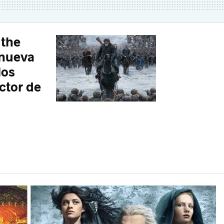
 the
 nueva
los
ctor de