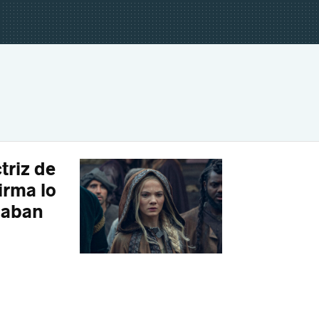
triz de
irma lo
haban