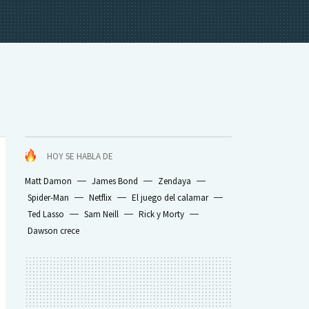
HOY SE HABLA DE
Matt Damon
James Bond
Zendaya
Spider-Man
Netflix
El juego del calamar
Ted Lasso
Sam Neill
Rick y Morty
Dawson crece