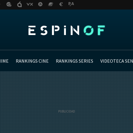
NIME
RANKINGS CINE
RANKINGS SERIES
VIDEOTECA SE