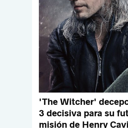
'The Witcher' decep
3 decisiva para su fu
misión de Henry Cavi