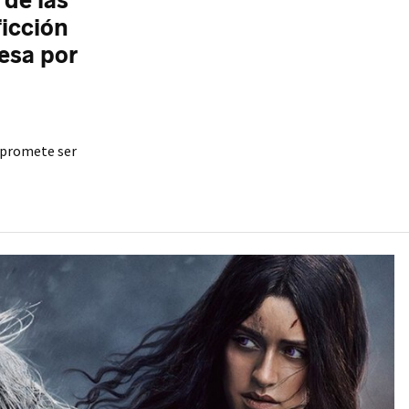
 de las
ficción
resa por
' promete ser