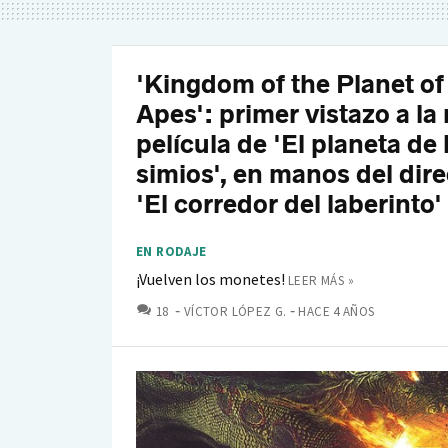
'Kingdom of the Planet of
Apes': primer vistazo a la
película de 'El planeta de 
simios', en manos del dire
'El corredor del laberinto'
EN RODAJE
¡Vuelven los monetes!
LEER MÁS »
COMENTARIOS
18
VÍCTOR LÓPEZ G.
HACE 4 AÑOS