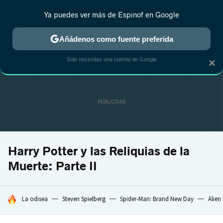
Ya puedes ver más de Espinof en Google
CRÍTICA
ESTRENOS
REALITY
ANIME
RANKINGS CINE
RA
Añádenos como fuente preferida
Solo necesitas una cuenta de Google
×
Harry Potter y las Reliquias de la
Muerte: Parte II
HOY SE HABLA DE
La odisea
Steven Spielberg
Spider-Man: Brand New Day
Alien