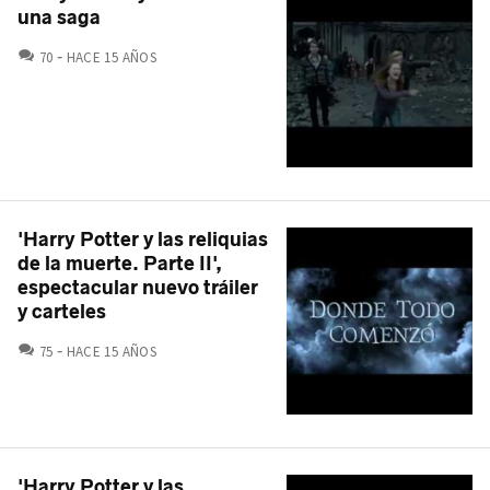
una saga
COMENTARIOS
70
HACE 15 AÑOS
'Harry Potter y las reliquias
de la muerte. Parte II',
espectacular nuevo tráiler
y carteles
COMENTARIOS
75
HACE 15 AÑOS
'Harry Potter y las