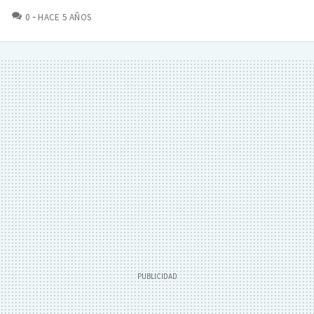
COMENTARIOS
0
HACE 5 AÑOS