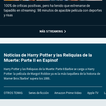
100% de críticas positivas, pero ha tenido que estrenarse de
tapadillo en streaming: 98 minutos de apacible película con deportes
y risas
MÁS STREAMING
Noticias de Harry Potter y las Reliquias de la
Muerte: Parte II en Espinof
Harry Potter y las Reliquias de la Muerte: Parte II:Barbie se carga a Harry
Potter: la película de Margot Robbie ya es la más taquillera de la historia de
Warner Bros.'Barbie' supera los 1000..
OTROS TEMAS:
Series de ficción
Amazon Prime Video
Apple TV
L