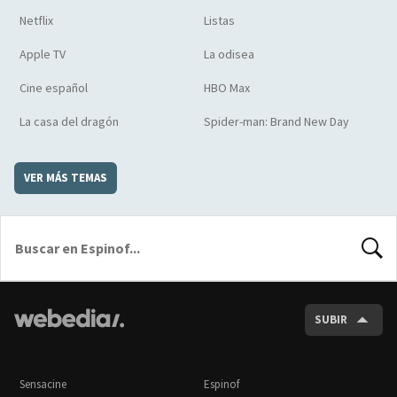
Netflix
Listas
Apple TV
La odisea
Cine español
HBO Max
La casa del dragón
Spider-man: Brand New Day
VER MÁS TEMAS
BUSCA
SUBIR
Sensacine
Espinof