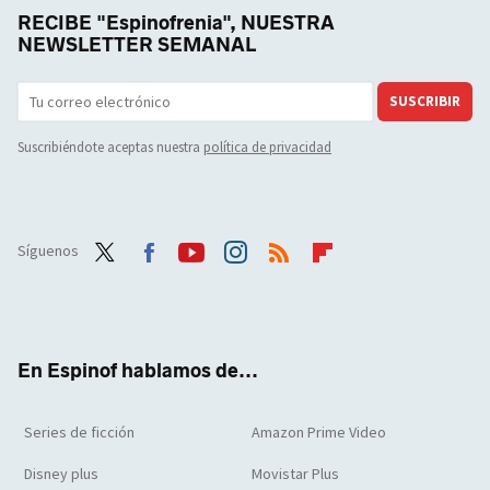
RECIBE "Espinofrenia", NUESTRA
NEWSLETTER SEMANAL
SUSCRIBIR
Suscribiéndote aceptas nuestra
política de privacidad
Síguenos
Twit
Face
Yout
Inst
RSS
Flip
ter
boo
ube
agra
boar
k
m
d
En Espinof hablamos de...
Series de ficción
Amazon Prime Video
Disney plus
Movistar Plus