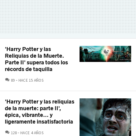
'Harry Potter y las
Reliquias de la Muerte.
Parte II' supera todos los
récords de taquilla
COMENTARIOS
89
HACE 15 AÑOS
'Harry Potter y las reliquias
de la muerte: parte II',
épica, vibrante... y
ligeramente insatisfactoria
COMENTARIOS
128
HACE 4 AÑOS