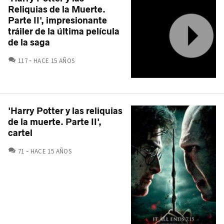
Reliquias de la Muerte.
Parte II', impresionante
tráiler de la última película
de la saga
COMENTARIOS
117
HACE 15 AÑOS
'Harry Potter y las reliquias
de la muerte. Parte II',
cartel
COMENTARIOS
71
HACE 15 AÑOS