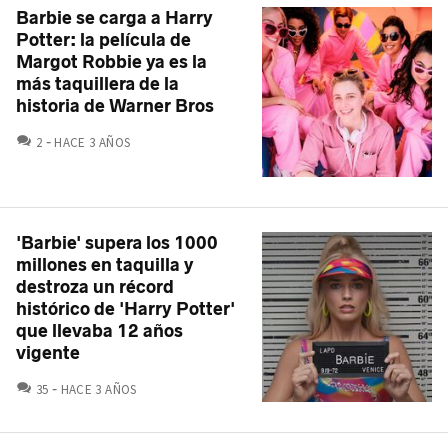
Barbie se carga a Harry
Potter: la película de
Margot Robbie ya es la
más taquillera de la
historia de Warner Bros
COMENTARIOS
2
HACE 3 AÑOS
'Barbie' supera los 1000
millones en taquilla y
destroza un récord
histórico de 'Harry Potter'
que llevaba 12 años
vigente
COMENTARIOS
35
HACE 3 AÑOS