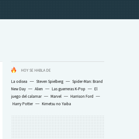
HOY SE HABLA DE
La odisea
Steven Spielberg
Spider-Man: Brand
New Day
Alien
Las guerreras K-Pop
El
juego del calamar
Marvel
Harrison Ford
Harry Potter
Kimetsu no Yaiba