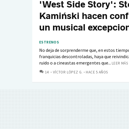
'West Side Story': S
Kamiński hacen confl
un musical excepcio
ESTRENOS
No deja de sorprenderme que, en estos tiemp
franquicias descontroladas, haya que reivindi
ruido o a cineastas emergentes que...
LEER MÁS 
COMENTARIOS
14
VÍCTOR LÓPEZ G.
HACE 5 AÑOS