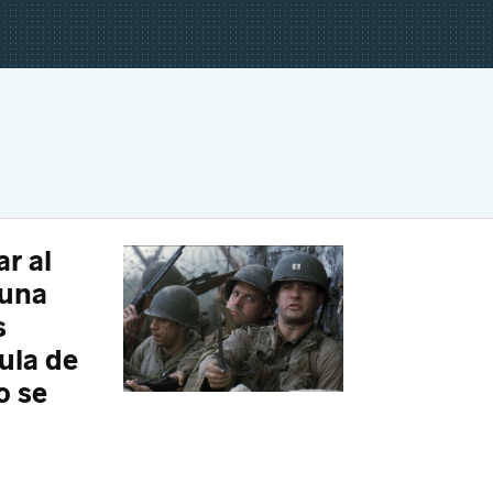
r al
 una
s
ula de
o se