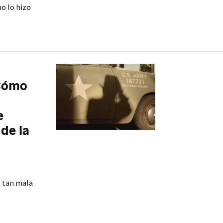
o lo hizo
 Cómo
e
 de la
s tan mala