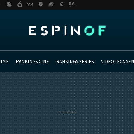
NIME
RANKINGS CINE
RANKINGS SERIES
VIDEOTECA SE