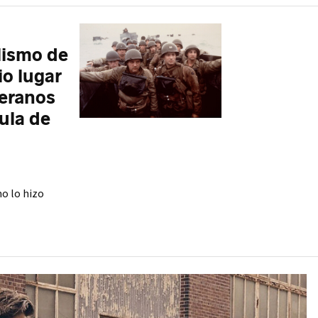
lismo de
io lugar
teranos
ula de
o lo hizo