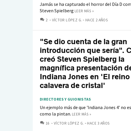
Jamás se ha capturado el horror del Día D com
Steven Spielberg
LEER MÁS »
COMENTARIOS
2
VÍCTOR LÓPEZ G.
HACE 2 AÑOS
"Se dio cuenta de la gran
introducción que sería".
creó Steven Spielberg la
magnífica presentación d
Indiana Jones en 'El reino
calavera de cristal'
DIRECTORES Y GUIONISTAS
Un ejemplo más de que 'Indiana Jones 4' no e
como la pintan.
LEER MÁS »
COMENTARIOS
16
VÍCTOR LÓPEZ G.
HACE 3 AÑOS