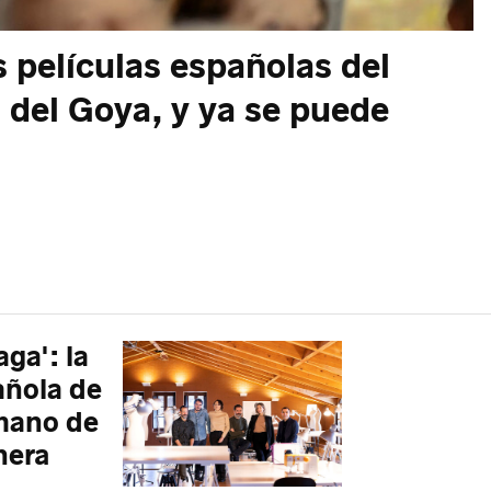
 películas españolas del
 del Goya, y ya se puede
ga': la
añola de
 mano de
hera