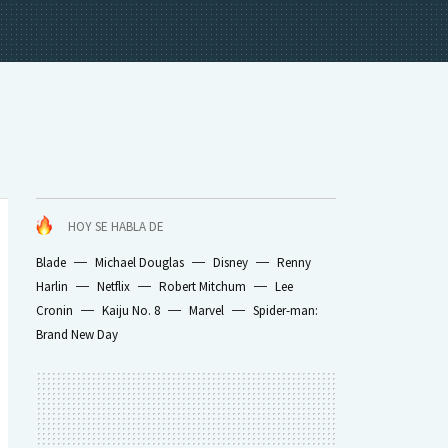
HOY SE HABLA DE
Blade
Michael Douglas
Disney
Renny
Harlin
Netflix
Robert Mitchum
Lee
Cronin
Kaiju No. 8
Marvel
Spider-man:
Brand New Day