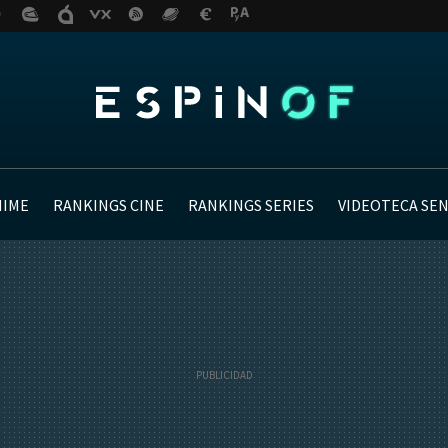
NIME
RANKINGS CINE
RANKINGS SERIES
VIDEOTECA SE