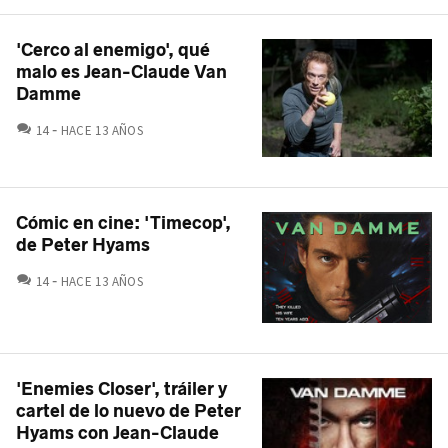
'Cerco al enemigo', qué
malo es Jean-Claude Van
Damme
COMENTARIOS
14
HACE 13 AÑOS
Cómic en cine: 'Timecop',
de Peter Hyams
COMENTARIOS
14
HACE 13 AÑOS
'Enemies Closer', tráiler y
cartel de lo nuevo de Peter
Hyams con Jean-Claude