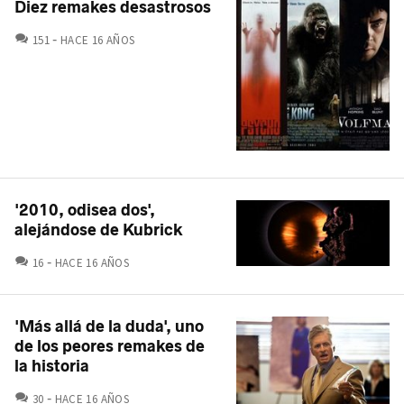
Diez remakes desastrosos
COMENTARIOS
151
HACE 16 AÑOS
'2010, odisea dos',
alejándose de Kubrick
COMENTARIOS
16
HACE 16 AÑOS
'Más allá de la duda', uno
de los peores remakes de
la historia
COMENTARIOS
30
HACE 16 AÑOS