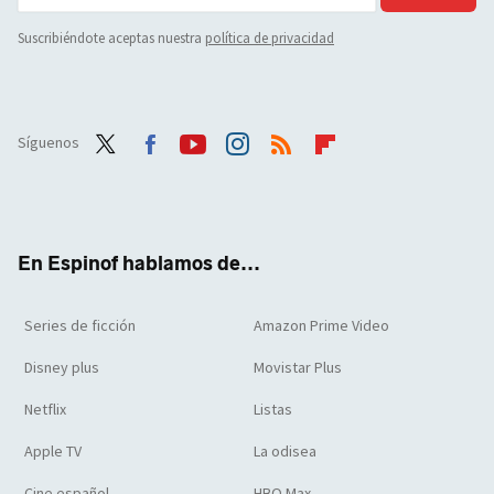
Suscribiéndote aceptas nuestra
política de privacidad
Síguenos
Twit
Face
Yout
Inst
RSS
Flip
ter
boo
ube
agra
boar
k
m
d
En Espinof hablamos de...
Series de ficción
Amazon Prime Video
Disney plus
Movistar Plus
Netflix
Listas
Apple TV
La odisea
Cine español
HBO Max