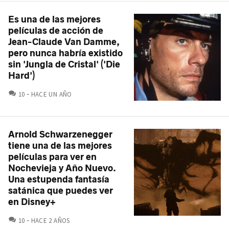
Es una de las mejores
películas de acción de
Jean-Claude Van Damme,
pero nunca habría existido
sin 'Jungla de Cristal' ('Die
Hard')
COMENTARIOS
10
HACE UN AÑO
Arnold Schwarzenegger
tiene una de las mejores
películas para ver en
Nochevieja y Año Nuevo.
Una estupenda fantasía
satánica que puedes ver
en Disney+
COMENTARIOS
10
HACE 2 AÑOS