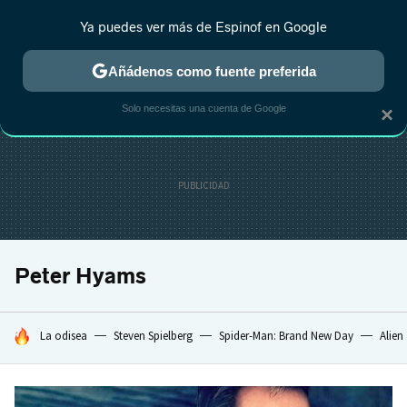
Ya puedes ver más de Espinof en Google
CRÍTICA
ESTRENOS
REALITY
ANIME
RANKINGS CINE
RA
Añádenos como fuente preferida
Solo necesitas una cuenta de Google
×
Peter Hyams
HOY SE HABLA DE
La odisea
Steven Spielberg
Spider-Man: Brand New Day
Alien