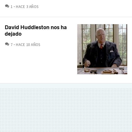
COMENTARIOS
1
HACE 3 AÑOS
David Huddleston nos ha
dejado
COMENTARIOS
7
HACE 10 AÑOS