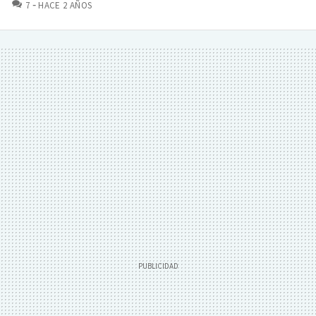
COMENTARIOS
7
HACE 2 AÑOS