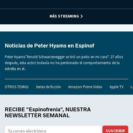
MÁS STREAMING
Noticias de Peter Hyams en Espinof
Peter Hyams:"Arnold Schwarzenegger se tiró un pedo en mi cara". 27 años
después, esta actriz todavía no ha perdonado el comportamiento de la
estrella en el..
OTROS TEMAS:
Series de ficción
Amazon Prime Video
Apple TV
L
RECIBE "Espinofrenia", NUESTRA
NEWSLETTER SEMANAL
SUSCRIBIR