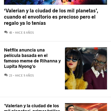
‘Valerian y la ciudad de los mil planetas’,
cuando el envoltorio es precioso pero el
regalo ya lo tenías
COMENTARIOS
48
HACE 8 AÑOS
Netflix anuncia una
película basada en el
famoso meme de Rihanna y
Lupita Nyong'o
COMENTARIOS
23
HACE 9 AÑOS
'Valerian y la ciudad de los