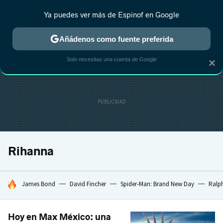
Ya puedes ver más de Espinof en Google
CRÍTICA
ESTRENOS
REALITY
ANIME
RANKINGS CINE
RA
Añádenos como fuente preferida
Solo necesitas una cuenta de Google
×
Rihanna
HOY SE HABLA DE
James Bond
David Fincher
Spider-Man: Brand New Day
Ralph
Hoy en Max México: una