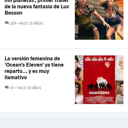
mil planetas', primer tráiler
de la nueva fantasía de Luc
Besson
COMENTARIOS
159
HACE 10 AÑOS
La versión femenina de
'Ocean's Eleven' ya tiene
reparto... y es muy
llamativo
COMENTARIOS
57
HACE 10 AÑOS