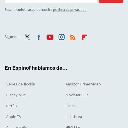
Suscribiéndote aceptas nuestra
política de privacidad
Síguenos
Twit
Face
Yout
Inst
RSS
Flip
ter
boo
ube
agra
boar
k
m
d
En Espinof hablamos de...
Series de ficción
Amazon Prime Video
Disney plus
Movistar Plus
Netflix
Listas
Apple TV
La odisea
Cine español
HBO Max