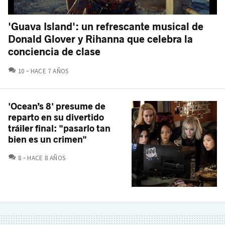
'Guava Island': un refrescante musical de
Donald Glover y Rihanna que celebra la
conciencia de clase
COMENTARIOS
10
HACE 7 AÑOS
'Ocean’s 8' presume de
reparto en su divertido
tráiler final: "pasarlo tan
bien es un crimen"
COMENTARIOS
8
HACE 8 AÑOS