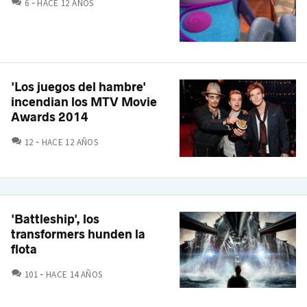
COMENTARIOS
6
HACE 12 AÑOS
'Los juegos del hambre'
incendian los MTV Movie
Awards 2014
COMENTARIOS
12
HACE 12 AÑOS
'Battleship', los
transformers hunden la
flota
COMENTARIOS
101
HACE 14 AÑOS