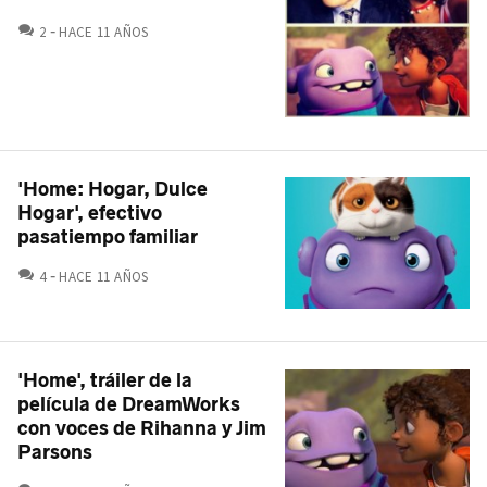
COMENTARIOS
2
HACE 11 AÑOS
'Home: Hogar, Dulce
Hogar', efectivo
pasatiempo familiar
COMENTARIOS
4
HACE 11 AÑOS
'Home', tráiler de la
película de DreamWorks
con voces de Rihanna y Jim
Parsons