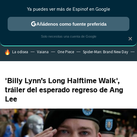
Ya puedes ver más de Espinof en Google
MENÚ
NUEVO
Añádenos como fuente preferida
CRÍTICA
ESTRENOS
REALITY
ANIME
RANKINGS CINE
RA
Solo necesitas una cuenta de Google
×
HOY SE HABLA DE
La odisea
Vaiana
One Piece
Spider-Man: Brand New Day
'Billy Lynn’s Long Halftime Walk',
tráiler del esperado regreso de Ang
Lee