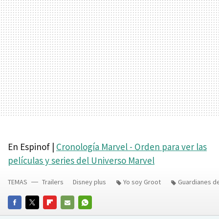
En Espinof |
Cronología Marvel - Orden para ver las
películas y series del Universo Marvel
TEMAS
Trailers
Disney plus
Yo soy Groot
Guardianes de
FACEBOOK
TWITTER
FLIPBOARD
E-
WHATSAPP