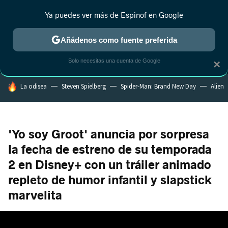
Ya puedes ver más de Espinof en Google
MENÚ
NUEVO
Añádenos como fuente preferida
CRÍTICA
ESTRENOS
REALITY
ANIME
RANKINGS CINE
RA
Solo necesitas una cuenta de Google
×
HOY SE HABLA DE
La odisea
Steven Spielberg
Spider-Man: Brand New Day
Alien
'Yo soy Groot' anuncia por sorpresa
la fecha de estreno de su temporada
2 en Disney+ con un tráiler animado
repleto de humor infantil y slapstick
marvelita