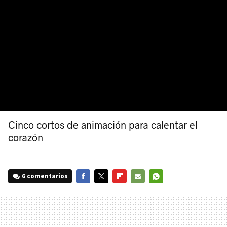
Cinco cortos de animación para calentar el
corazón
6 comentarios
FACEBOOK
TWITTER
FLIPBOARD
E-
WHATSAPP
MAIL