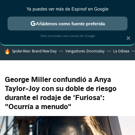
Ya puedes ver más de Espinof en Google
MENÚ
NUEVO
Añádenos como fuente preferida
CRÍTICA
ESTRENOS
REALITY
ANIME
RANKINGS CINE
RA
Solo necesitas una cuenta de Google
×
HOY SE HABLA DE
Spider-Man: Brand New Day
Vengadores: Doomsday
La Odisea
George Miller confundió a Anya
Taylor-Joy con su doble de riesgo
durante el rodaje de 'Furiosa':
"Ocurría a menudo"