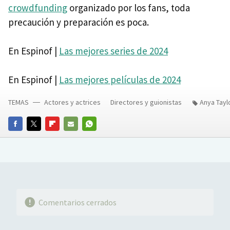
crowdfunding
organizado por los fans, toda
precaución y preparación es poca.
En Espinof |
Las mejores series de 2024
En Espinof |
Las mejores películas de 2024
TEMAS
Actores y actrices
Directores y guionistas
Anya Tayl
FACEBOOK
TWITTER
FLIPBOARD
E-
WHATSAPP
MAIL
Comentarios cerrados