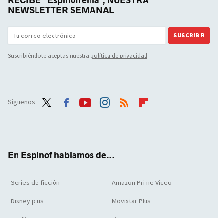
RECIBE "Espinofrenia", NUESTRA
NEWSLETTER SEMANAL
SUSCRIBIR
Suscribiéndote aceptas nuestra
política de privacidad
Síguenos
Twit
Face
Yout
Inst
RSS
Flip
ter
boo
ube
agra
boar
k
m
d
En Espinof hablamos de...
Series de ficción
Amazon Prime Video
Disney plus
Movistar Plus