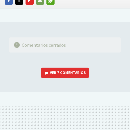
FACEBOOK
TWITTER
FLIPBOARD
E-
WHATSAPP
MAIL
Comentarios cerrados
VER
7 COMENTARIOS