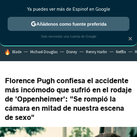
Ya puedes ver más de Espinof en Google
CRÍTICA
ESTRENOS
REALITY
ANIME
RANKINGS CINE
RA
Añádenos como fuente preferida
Solo necesitas una cuenta de Google
×
HOY SE HABLA DE
Blade
Michael Douglas
Disney
Renny Harlin
Netflix
R
Florence Pugh confiesa el accidente
más incómodo que sufrió en el rodaje
de 'Oppenheimer': "Se rompió la
cámara en mitad de nuestra escena
de sexo"