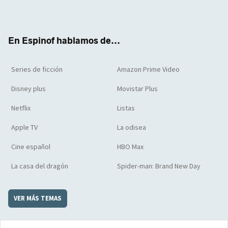
ter
boo
ube
agra
boar
k
m
d
En Espinof hablamos de...
Series de ficción
Amazon Prime Video
Disney plus
Movistar Plus
Netflix
Listas
Apple TV
La odisea
Cine español
HBO Max
La casa del dragón
Spider-man: Brand New Day
VER MÁS TEMAS