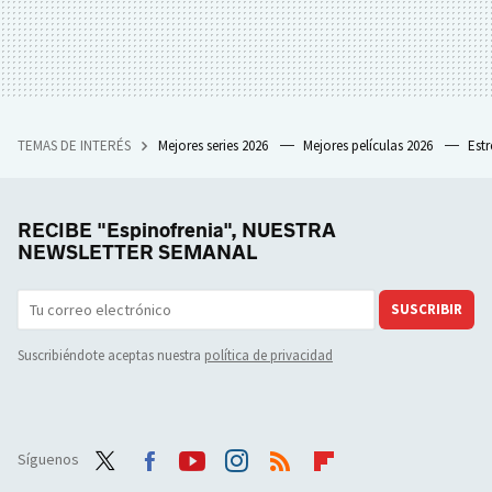
TEMAS DE INTERÉS
Mejores series 2026
Mejores películas 2026
Est
RECIBE "Espinofrenia", NUESTRA
NEWSLETTER SEMANAL
SUSCRIBIR
Suscribiéndote aceptas nuestra
política de privacidad
Síguenos
Twit
Face
Yout
Inst
RSS
Flip