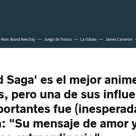
r-Man: Brand New Day
Juego de Tronos
La Odisea
James Cameron
d Saga' es el mejor anim
s, pero una de sus influ
ortantes fue (inespera
ia: "Su mensaje de amor 