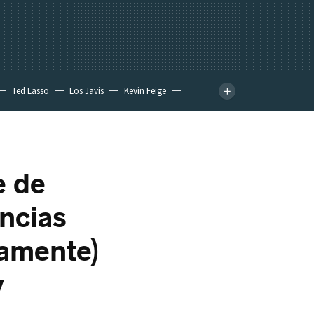
Ted Lasso
Los Javis
Kevin Feige
e de
encias
damente)
y