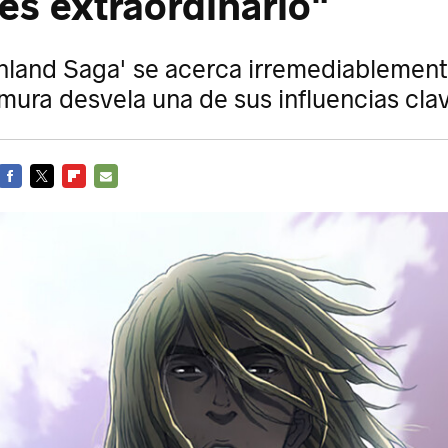
es extraordinario"
nland Saga' se acerca irremediablemente
ura desvela una de sus influencias cla
FACEBOOK
TWITTER
FLIPBOARD
E-
MAIL