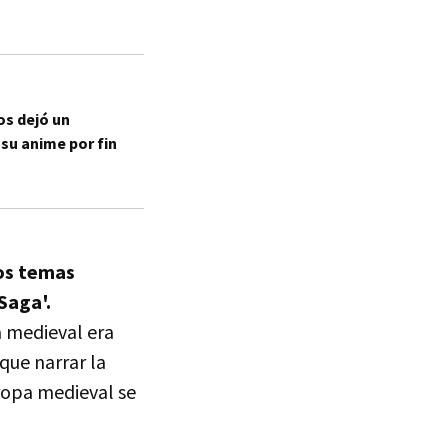
os dejó un
 su anime por fin
los temas
 Saga'.
a medieval era
 que narrar la
ropa medieval se