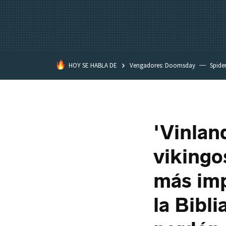
HOY SE HABLA DE
Vengadores: Doomsday
Spide
Dakota Johnson
David Lynch
'Vinlan
vikingo
más imp
la Bibl