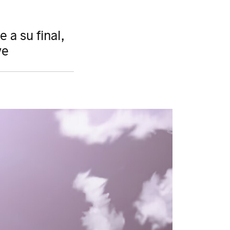
 a su final,
ve