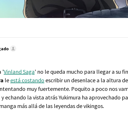
gado
 '
Vinland Saga
' no le queda mucho para llegar a su fi
ra
le
está costando
escribir un desenlace a la altura d
á intentando muy fuertemente. Poquito a poco nos va
, y echando la vista atrás Yukimura ha aprovechado pa
 manga más allá de las leyendas de vikingos.