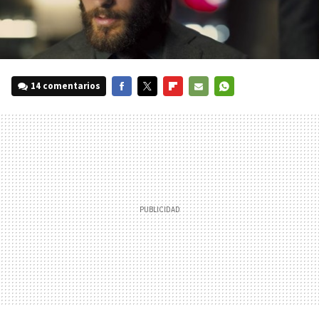
14 comentarios
FACEBOOK
TWITTER
FLIPBOARD
E-
WHATSAPP
MAIL