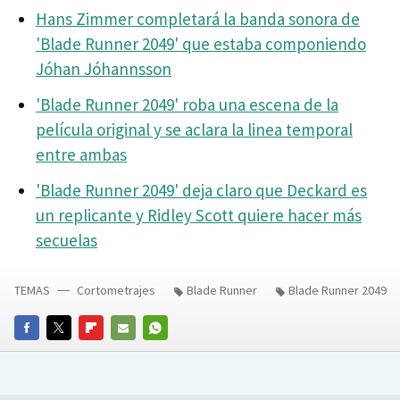
Hans Zimmer completará la banda sonora de
'Blade Runner 2049' que estaba componiendo
Jóhan Jóhannsson
'Blade Runner 2049' roba una escena de la
película original y se aclara la linea temporal
entre ambas
'Blade Runner 2049' deja claro que Deckard es
un replicante y Ridley Scott quiere hacer más
secuelas
TEMAS
Cortometrajes
Blade Runner
Blade Runner 2049
FACEBOOK
TWITTER
FLIPBOARD
E-
WHATSAPP
MAIL