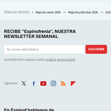
TEMAS DE INTERÉS
Mejores series 2026
Mejores películas 2026
Est
RECIBE "Espinofrenia", NUESTRA
NEWSLETTER SEMANAL
SUSCRIBIR
Suscribiéndote aceptas nuestra
política de privacidad
Síguenos
Twit
Face
Yout
Inst
RSS
Flip
ter
boo
ube
agra
boar
k
m
d
En Espinof hablamos de...