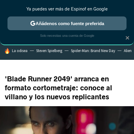
Ya puedes ver más de Espinof en Google
MENÚ
NUEVO
Añádenos como fuente preferida
CRÍTICA
ESTRENOS
REALITY
ANIME
RANKINGS CINE
RA
Solo necesitas una cuenta de Google
×
HOY SE HABLA DE
La odisea
Steven Spielberg
Spider-Man: Brand New Day
Alien
'Blade Runner 2049' arranca en
formato cortometraje: conoce al
villano y los nuevos replicantes