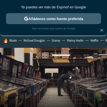
Ya puedes ver más de Espinof en Google
MENÚ
NUEVO
Añádenos como fuente preferida
CRÍTICA
ESTRENOS
REALITY
ANIME
RANKINGS CINE
RA
Solo necesitas una cuenta de Google
×
HOY SE HABLA DE
Blade
Michael Douglas
Disney
Renny Harlin
Netflix
R