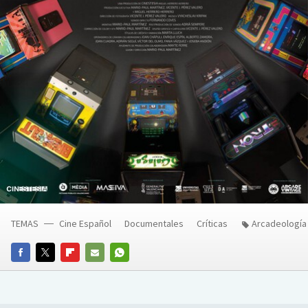
TEMAS
Cine Español
Documentales
Críticas
Arcadeología
FACEBOOK
TWITTER
FLIPBOARD
E-
WHATSAPP
MAIL