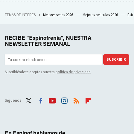
TEMAS DE INTERÉS
Mejores series 2026
Mejores películas 2026
Est
RECIBE "Espinofrenia", NUESTRA
NEWSLETTER SEMANAL
SUSCRIBIR
Suscribiéndote aceptas nuestra
política de privacidad
Síguenos
Twit
Face
Yout
Inst
RSS
Flip
ter
boo
ube
agra
boar
k
m
d
En Espinof hablamos de...