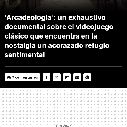
'Arcadeología': un exhaustivo
documental sobre el videojuego
clásico que encuentra en la
nostalgia un acorazado refugio
sentimental
7 comentarios
FACEBOOK
TWITTER
FLIPBOARD
E-
WHATSAPP
MAIL