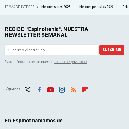
TEMAS DE INTERÉS
Mejores series 2026
Mejores películas 2026
Est
RECIBE "Espinofrenia", NUESTRA
NEWSLETTER SEMANAL
SUSCRIBIR
Suscribiéndote aceptas nuestra
política de privacidad
Síguenos
Twit
Face
Yout
Inst
RSS
Flip
ter
boo
ube
agra
boar
k
m
d
En Espinof hablamos de...