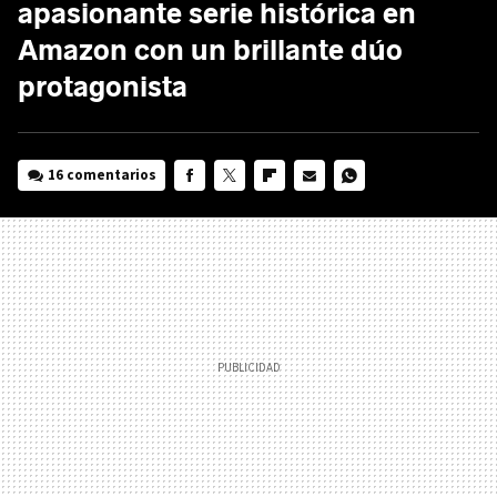
apasionante serie histórica en
Amazon con un brillante dúo
protagonista
16 comentarios
FACEBOOK
TWITTER
FLIPBOARD
E-
WHATSAPP
MAIL