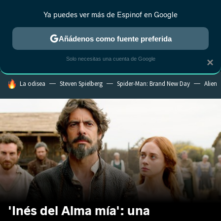
Ya puedes ver más de Espinof en Google
MENÚ
NUEVO
Añádenos como fuente preferida
CRÍTICA
ESTRENOS
REALITY
ANIME
RANKINGS CINE
RA
Solo necesitas una cuenta de Google
×
HOY SE HABLA DE
La odisea
Steven Spielberg
Spider-Man: Brand New Day
Alien
'Inés del Alma mía': una