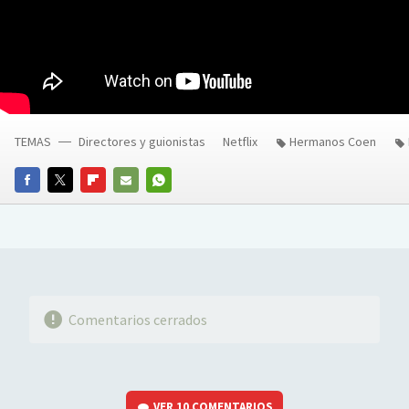
TEMAS
Directores y guionistas
Netflix
Hermanos Coen
FACEBOOK
TWITTER
FLIPBOARD
E-
WHATSAPP
MAIL
Comentarios cerrados
VER
10 COMENTARIOS