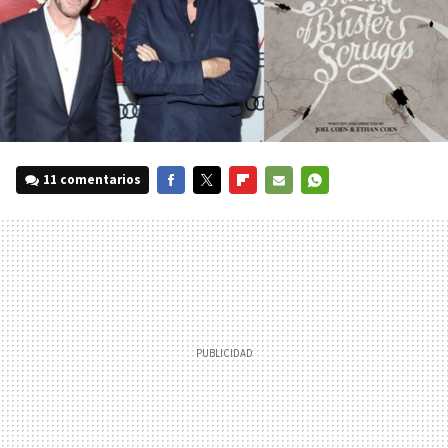
11 comentarios
FACEBOOK
TWITTER
FLIPBOARD
E-
WHATSAPP
MAIL