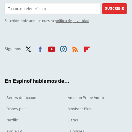
SUSCRIBIR
Suscribiéndote aceptas nuestra
política de privacidad
Síguenos
Twit
Face
Yout
Inst
RSS
Flip
ter
boo
ube
agra
boar
k
m
d
En Espinof hablamos de...
Series de ficción
Amazon Prime Video
Disney plus
Movistar Plus
Netflix
Listas
Apple TV
La odisea