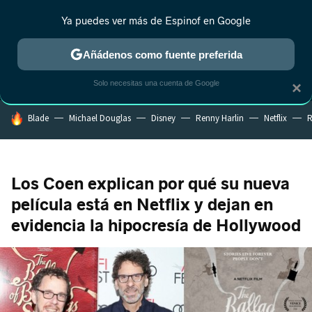
Ya puedes ver más de Espinof en Google
MENÚ
NUEVO
Añádenos como fuente preferida
CRÍTICA
ESTRENOS
REALITY
ANIME
RANKINGS CINE
RA
Solo necesitas una cuenta de Google
×
HOY SE HABLA DE
Blade
Michael Douglas
Disney
Renny Harlin
Netflix
R
Los Coen explican por qué su nueva
película está en Netflix y dejan en
evidencia la hipocresía de Hollywood