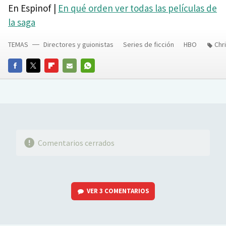
En Espinof |
En qué orden ver todas las películas de
la saga
TEMAS
Directores y guionistas
Series de ficción
HBO
Chr
FACEBOOK
TWITTER
FLIPBOARD
E-
WHATSAPP
MAIL
Comentarios cerrados
VER
3 COMENTARIOS