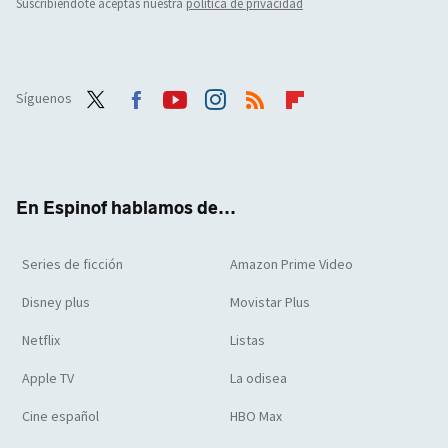
Suscribiéndote aceptas nuestra
política de privacidad
Síguenos
Twit
Face
Yout
Inst
RSS
Flip
ter
boo
ube
agra
boar
k
m
d
En Espinof hablamos de...
Series de ficción
Amazon Prime Video
Disney plus
Movistar Plus
Netflix
Listas
Apple TV
La odisea
Cine español
HBO Max