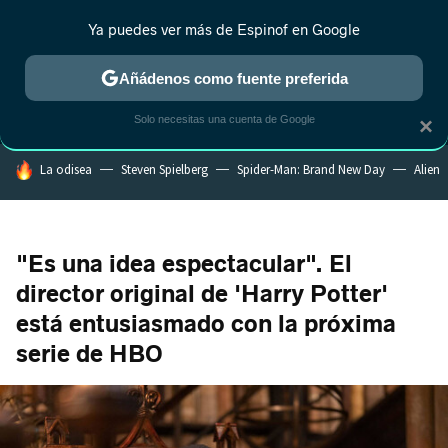
Ya puedes ver más de Espinof en Google
MENÚ
NUEVO
Añádenos como fuente preferida
CRÍTICA
ESTRENOS
REALITY
ANIME
RANKINGS CINE
RA
Solo necesitas una cuenta de Google
×
HOY SE HABLA DE
La odisea
Steven Spielberg
Spider-Man: Brand New Day
Alien
"Es una idea espectacular". El
director original de 'Harry Potter'
está entusiasmado con la próxima
serie de HBO