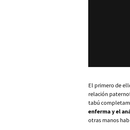
El primero de ell
relación paternof
tabú completame
enferma y el aná
otras manos habrí