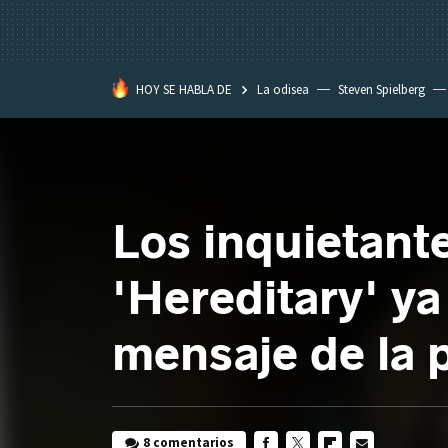
HOY SE HABLA DE
La odisea
Steven Spielberg
Star Wars
Los inquietante
'Hereditary' ya
mensaje de la p
8 comentarios