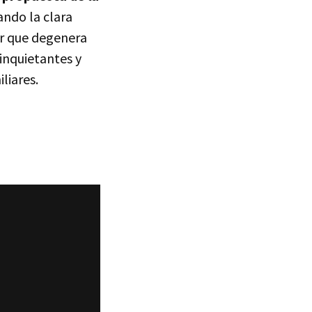
ando la clara
ar que degenera
inquietantes y
liares.