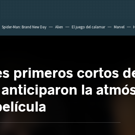
Spider-Man: Brand New Day
Alien
El juego del calamar
Marvel
H
s primeros cortos de
 anticiparon la atmós
elícula