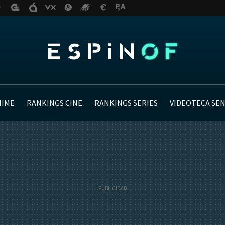
NIME
RANKINGS CINE
RANKINGS SERIES
VIDEOTECA SE