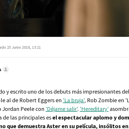
ado 25 Junio 2018, 13:21
s
gido y escrito uno de los debuts más impresionantes del
le al de Robert Eggers en
'La bruja'
, Rob Zombie en 'L
o Jordan Peele con
'Déjame salir'
.
'Hereditary'
asombra
 de las principales es
el espectacular aplomo y domi
o que demuestra Aster en su película, insólitos en