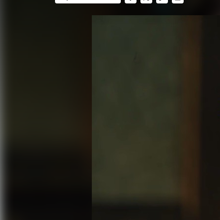
FACEBOOK
TWITTER
FLIPBOARD
E-
MAIL