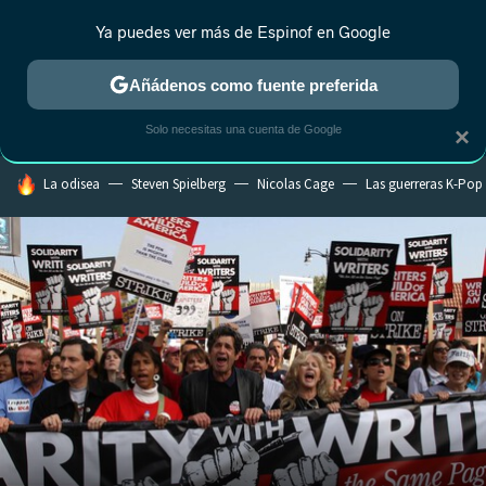
Ya puedes ver más de Espinof en Google
CRÍTICA
ESTRENOS
REALITY
ANIME
RANKINGS CINE
RA
Añádenos como fuente preferida
Solo necesitas una cuenta de Google
×
HOY SE HABLA DE
La odisea
Steven Spielberg
Nicolas Cage
Las guerreras K-Pop