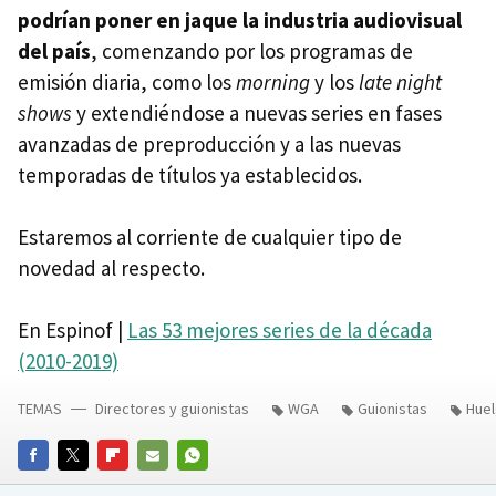
podrían poner en jaque la industria audiovisual
del país
, comenzando por los programas de
emisión diaria, como los
morning
y los
late night
shows
y extendiéndose a nuevas series en fases
avanzadas de preproducción y a las nuevas
temporadas de títulos ya establecidos.
Estaremos al corriente de cualquier tipo de
novedad al respecto.
En Espinof |
Las 53 mejores series de la década
(2010-2019)
TEMAS
Directores y guionistas
WGA
Guionistas
Huel
FACEBOOK
TWITTER
FLIPBOARD
E-
WHATSAPP