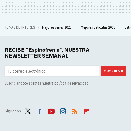
TEMAS DE INTERÉS
Mejores series 2026
Mejores películas 2026
Est
RECIBE "Espinofrenia", NUESTRA
NEWSLETTER SEMANAL
SUSCRIBIR
Suscribiéndote aceptas nuestra
política de privacidad
Síguenos
Twit
Face
Yout
Inst
RSS
Flip
ter
boo
ube
agra
boar