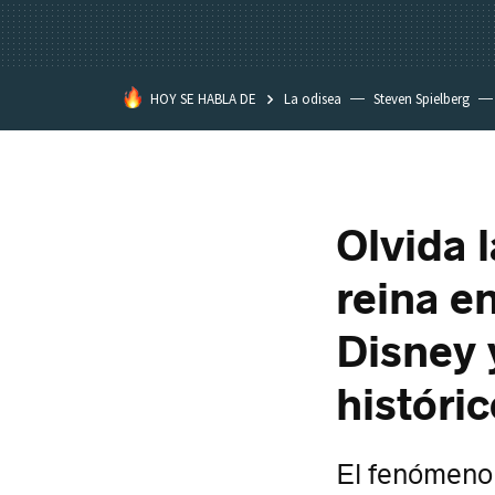
HOY SE HABLA DE
La odisea
Steven Spielberg
Kimetsu no Yaiba
Olvida 
reina e
Disney 
históric
El fenómeno 