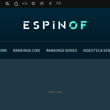
NIME
RANKINGS CINE
RANKINGS SERIES
VIDEOTECA SE