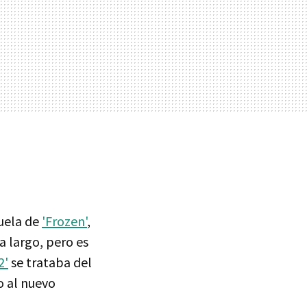
cuela de
'Frozen'
,
a largo, pero es
2'
se trataba del
o al nuevo