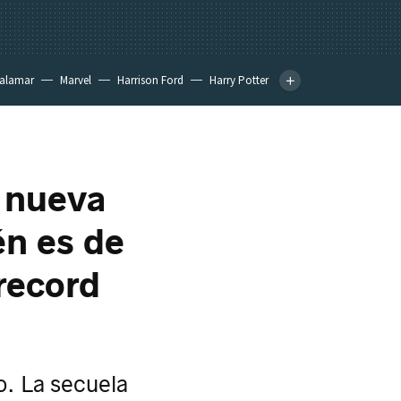
calamar
Marvel
Harrison Ford
Harry Potter
a nueva
én es de
record
o. La secuela