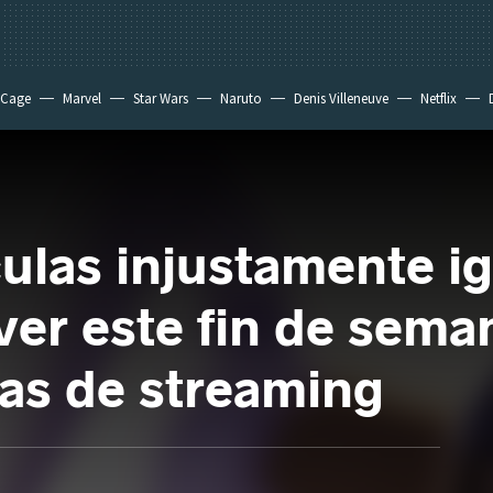
 Cage
Marvel
Star Wars
Naruto
Denis Villeneuve
Netflix
culas injustamente i
ver este fin de seman
mas de streaming