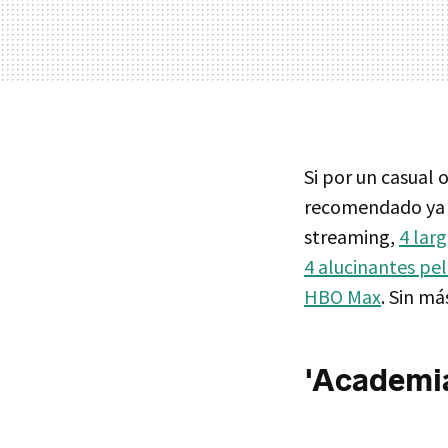
Si por un casual 
recomendado y
streaming,
4 lar
4 alucinantes pelí
HBO Max
. Sin m
'Academi