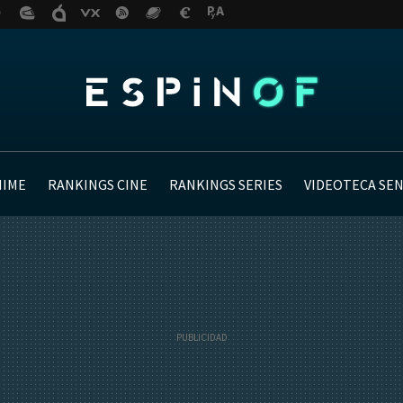
NIME
RANKINGS CINE
RANKINGS SERIES
VIDEOTECA SE