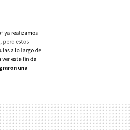
of ya realizamos
s
, pero estos
las a lo largo de
 ver este fin de
ograron una