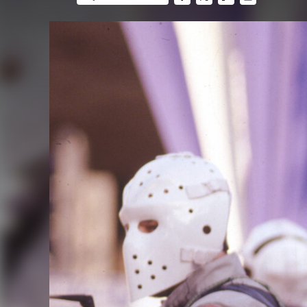
FACEBOOK
TWITTER
FLIPBOARD
E-
MAIL