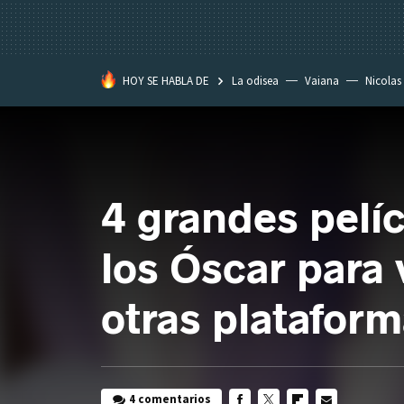
HOY SE HABLA DE
La odisea
Vaiana
Nicolas
4 grandes pelí
los Óscar para 
otras platafor
4 comentarios