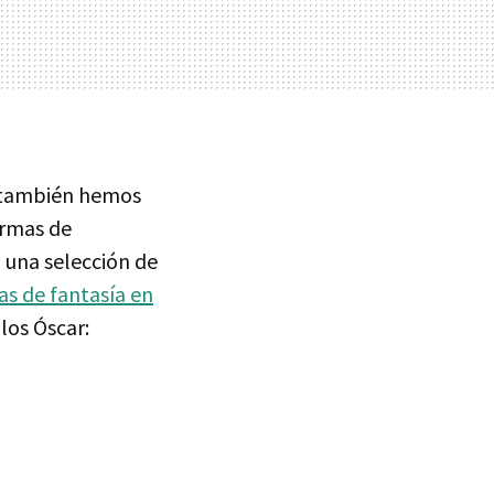
ue también hemos
ormas de
, una selección de
s de fantasía en
los Óscar: