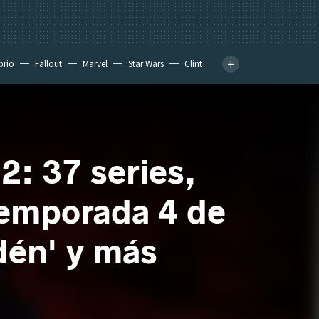
prio
Fallout
Marvel
Star Wars
Clint
2: 37 series,
temporada 4 de
dén' y más