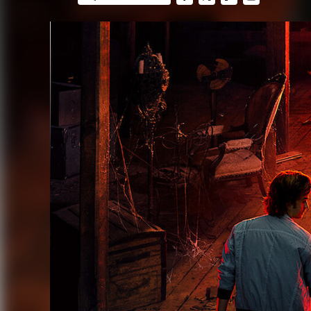
FACEBOOK
TWITTER
FLIPBOARD
E-
MAIL