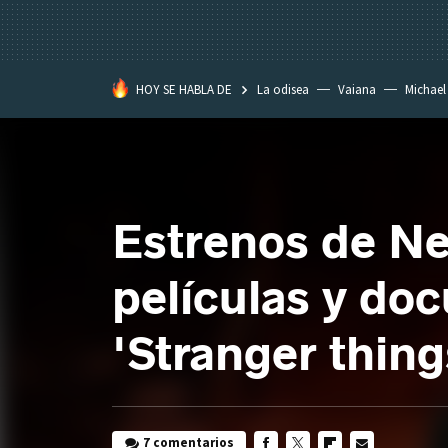
HOY SE HABLA DE
La odisea
Vaiana
Michael
Eastwood
Estrenos de Ne
películas y do
'Stranger thing
7 comentarios