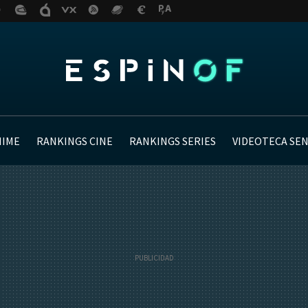
NIME
RANKINGS CINE
RANKINGS SERIES
VIDEOTECA SE