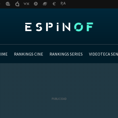
NIME
RANKINGS CINE
RANKINGS SERIES
VIDEOTECA SE