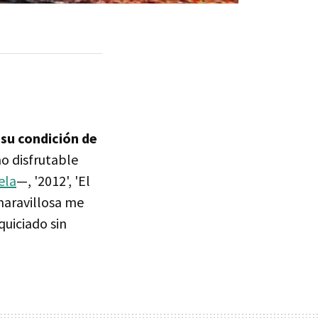
su condición de
o disfrutable
ela
—, '2012', 'El
maravillosa me
quiciado sin