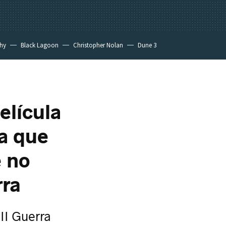
hy
Black Lagoon
Christopher Nolan
Dune 3
elícula
la que
 no
rra
II Guerra