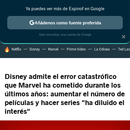
Ya puedes ver más de Espinof en Google
MENÚ
NUEVO
Añádenos como fuente preferida
CRÍTICA
ESTRENOS
REALITY
ANIME
RANKINGS CINE
RA
Solo necesitas una cuenta de Google
×
HOY SE HABLA DE
Netflix
Disney
Marvel
Prime Video
La Odisea
Ted La
Disney admite el error catastrófico
que Marvel ha cometido durante los
últimos años: aumentar el número de
películas y hacer series "ha diluido el
interés"