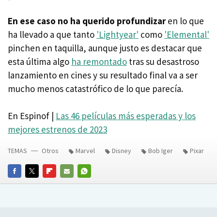
En ese caso no ha querido profundizar
en lo que
ha llevado a que tanto
'Lightyear'
como
'Elemental'
pinchen en taquilla, aunque justo es destacar que
esta última algo
ha remontado
tras su desastroso
lanzamiento en cines y su resultado final va a ser
mucho menos catastrófico de lo que parecía.
En Espinof |
Las 46 películas más esperadas y los
mejores estrenos de 2023
TEMAS
Otros
Marvel
Disney
Bob Iger
Pixar
FACEBOOK
TWITTER
FLIPBOARD
E-
WHATSAPP
MAIL