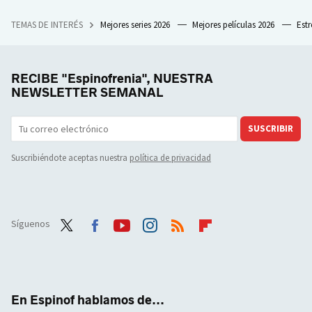
TEMAS DE INTERÉS
Mejores series 2026
Mejores películas 2026
Est
RECIBE "Espinofrenia", NUESTRA
NEWSLETTER SEMANAL
SUSCRIBIR
Suscribiéndote aceptas nuestra
política de privacidad
Síguenos
Twit
Face
Yout
Inst
RSS
Flip
ter
boo
ube
agra
boar
k
m
d
En Espinof hablamos de...