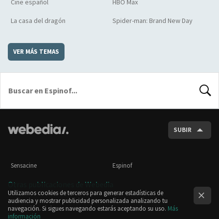
Cine español
HBO Max
La casa del dragón
Spider-man: Brand New Day
VER MÁS TEMAS
BUSCA
SUBIR
Sensacine
Espinof
Otras publicaciones de Webedia
Utilizamos cookies de terceros para generar estadísticas de
audiencia y mostrar publicidad personalizada analizando tu
navegación. Si sigues navegando estarás aceptando su uso.
Más
información