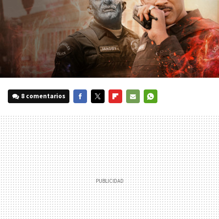
8 comentarios
FACEBOOK
TWITTER
FLIPBOARD
E-
WHATSAPP
MAIL