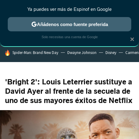
Ya puedes ver más de Espinof en Google
MENÚ
NUEVO
Añádenos como fuente preferida
CRÍTICA
ESTRENOS
REALITY
ANIME
RANKINGS CINE
RA
Solo necesitas una cuenta de Google
×
HOY SE HABLA DE
Spider-Man: Brand New Day
Dwayne Johnson
Disney
Carmen
'Bright 2': Louis Leterrier sustituye a
David Ayer al frente de la secuela de
uno de sus mayores éxitos de Netflix