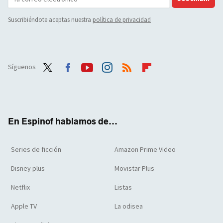
Suscribiéndote aceptas nuestra
política de privacidad
Síguenos
Twit
Face
Yout
Inst
RSS
Flip
ter
boo
ube
agra
boar
k
m
d
En Espinof hablamos de...
Series de ficción
Amazon Prime Video
Disney plus
Movistar Plus
Netflix
Listas
Apple TV
La odisea