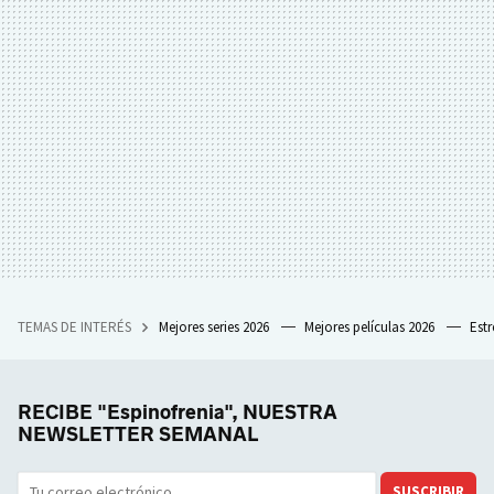
TEMAS DE INTERÉS
Mejores series 2026
Mejores películas 2026
Est
RECIBE "Espinofrenia", NUESTRA
NEWSLETTER SEMANAL
SUSCRIBIR