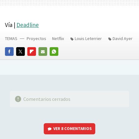
Vía |
Deadline
TEMAS
Proyectos
Netflix
Louis Leterrier
David Ayer
FACEBOOK
TWITTER
FLIPBOARD
E-
WHATSAPP
MAIL
Comentarios cerrados
VER
8 COMENTARIOS