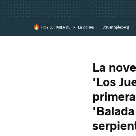
HOY SE HABLA DE
La odisea
Steven Spielberg
Kimetsu no Yaiba
La nove
'Los Ju
primera
'Balada
serpien