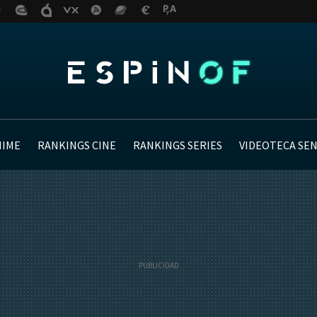
NIME
RANKINGS CINE
RANKINGS SERIES
VIDEOTECA SE