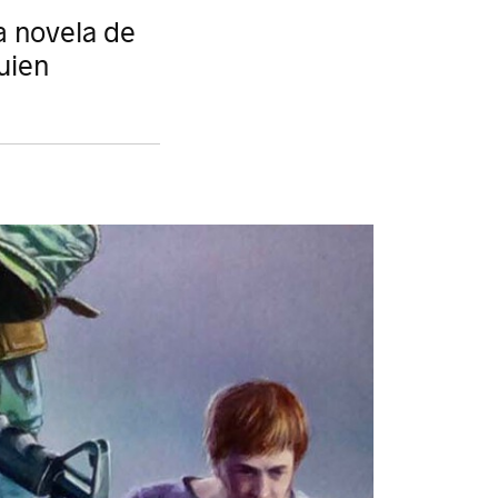
a novela de
uien