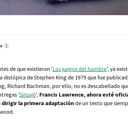
r
es de que existieran '
Los juegos del hambre
', ya exis
la distópica de Stephen King de 1979 que fue publicad
g, Richard Bachman, por ello, no es descabellado que 
ntregas '
Sinsaj0
',
Francis Lawrence, ahora esté ofic
dirigir la primera adaptación
de un texto que siempr
ywood.