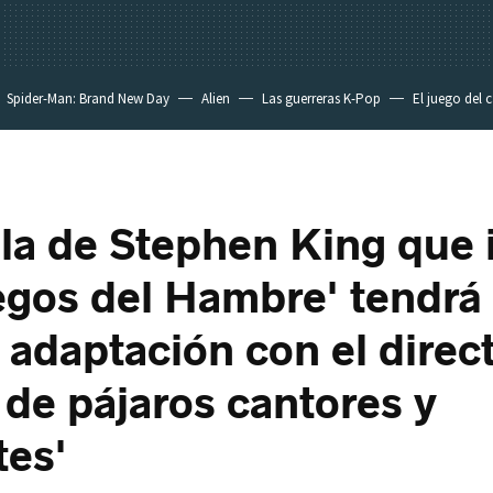
Spider-Man: Brand New Day
Alien
Las guerreras K-Pop
El juego del 
la de Stephen King que 
egos del Hambre' tendrá
 adaptación con el direc
 de pájaros cantores y
tes'