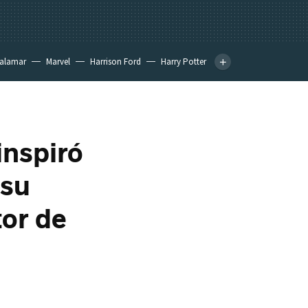
calamar
Marvel
Harrison Ford
Harry Potter
inspiró
 su
tor de