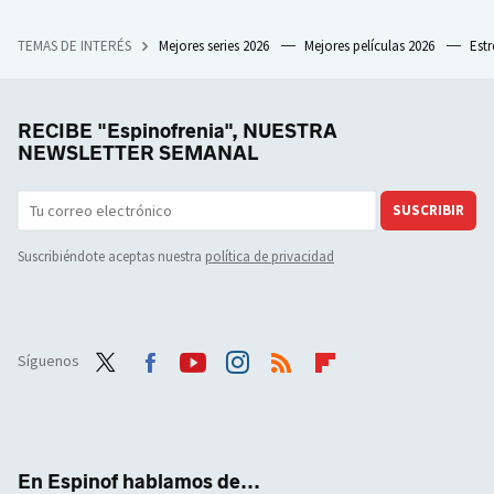
TEMAS DE INTERÉS
Mejores series 2026
Mejores películas 2026
Est
RECIBE "Espinofrenia", NUESTRA
NEWSLETTER SEMANAL
SUSCRIBIR
Suscribiéndote aceptas nuestra
política de privacidad
Síguenos
Twit
Face
Yout
Inst
RSS
Flip
ter
boo
ube
agra
boar
k
m
d
En Espinof hablamos de...