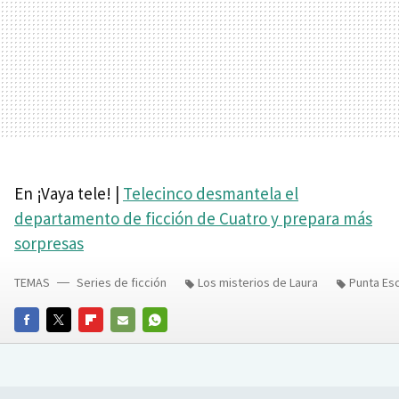
En ¡Vaya tele! |
Telecinco desmantela el
departamento de ficción de Cuatro y prepara más
sorpresas
TEMAS
Series de ficción
Los misterios de Laura
Punta Esc
FACEBOOK
TWITTER
FLIPBOARD
E-
WHATSAPP
MAIL