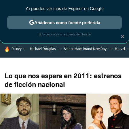
Ya puedes ver más de Espinof en Google
CRÍTICA
ESTRENOS
REALITY
ANIME
RANKINGS CINE
RA
Añádenos como fuente preferida
Solo necesitas una cuenta de Google
×
HOY SE HABLA DE
Disney
Michael Douglas
Spider-Man: Brand New Day
Marvel
Lo que nos espera en 2011: estrenos
de ficción nacional