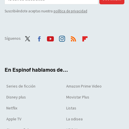
Suscribiéndote aceptas nuestra
política de privacidad
Síguenos
Twit
Face
Yout
Inst
RSS
Flip
ter
boo
ube
agra
boar
k
m
d
En Espinof hablamos de...
Series de ficción
Amazon Prime Video
Disney plus
Movistar Plus
Netflix
Listas
Apple TV
La odisea