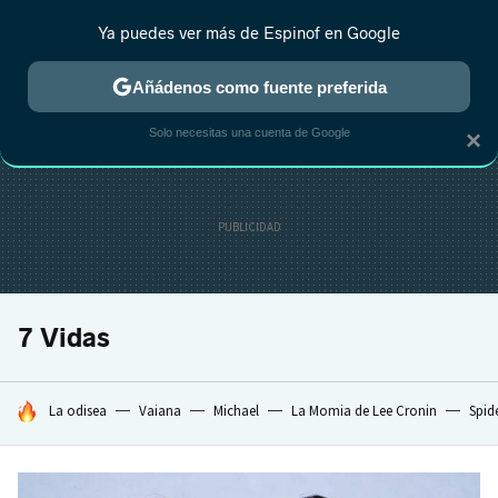
Ya puedes ver más de Espinof en Google
CRÍTICA
ESTRENOS
REALITY
ANIME
RANKINGS CINE
RA
Añádenos como fuente preferida
Solo necesitas una cuenta de Google
×
7 Vidas
HOY SE HABLA DE
La odisea
Vaiana
Michael
La Momia de Lee Cronin
Spid