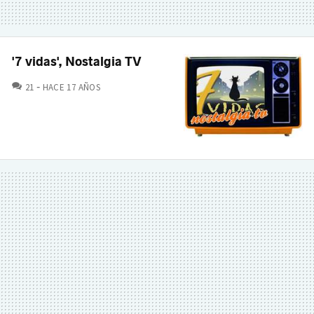
'7 vidas', Nostalgia TV
COMENTARIOS
21
HACE 17 AÑOS