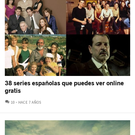
38 series españolas que puedes ver online
gratis
COMENTARIOS
10
HACE 7 AÑOS