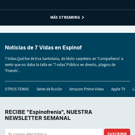
MÁS STREAMING
Noticias de 7 Vidas en Espinof
7 Vidas:Qué fue de Eva Santolaria, de ídolo carpetero en 'Compañeros' a
sentir que no daba la talla en '7 vidas'.Público en directo, plagios de
'Friends'...
OTROS TEMAS:
Series de ficción
Amazon Prime Video
Apple TV
L
RECIBE "Espinofrenia", NUESTRA
NEWSLETTER SEMANAL
SUSCRIBIR