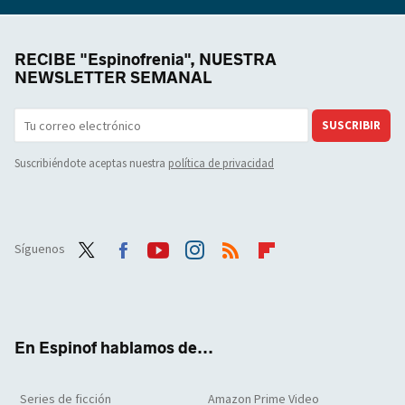
RECIBE "Espinofrenia", NUESTRA
NEWSLETTER SEMANAL
SUSCRIBIR
Suscribiéndote aceptas nuestra
política de privacidad
Síguenos
Twit
Face
Yout
Inst
RSS
Flip
ter
boo
ube
agra
boar
k
m
d
En Espinof hablamos de...
Series de ficción
Amazon Prime Video