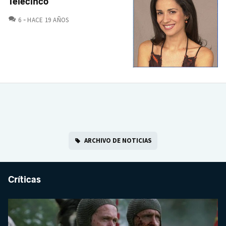
Telecinco
COMENTARIOS
6
HACE 19 AÑOS
ARCHIVO DE NOTICIAS
Críticas