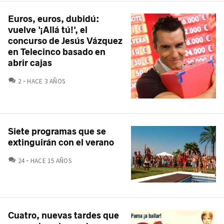
Euros, euros, dubidú:
vuelve '¡Allá tú!', el
concurso de Jesús Vázquez
en Telecinco basado en
abrir cajas
COMENTARIOS
2
HACE 3 AÑOS
Siete programas que se
extinguirán con el verano
COMENTARIOS
24
HACE 15 AÑOS
Cuatro, nuevas tardes que