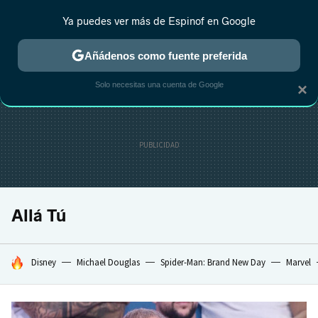
Ya puedes ver más de Espinof en Google
CRÍTICA
ESTRENOS
REALITY
ANIME
RANKINGS CINE
RA
Añádenos como fuente preferida
Solo necesitas una cuenta de Google
×
Allá Tú
HOY SE HABLA DE
Disney
Michael Douglas
Spider-Man: Brand New Day
Marvel