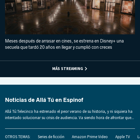
Meses después de arrasar en cines, se estrena en Disney+ una
secuela que tardó 20 años en llegar y cumplió con creces
MÁS STREAMING
Noticias de Allá Tú en Espinof
Allá Tú:Telecinco ha estrenado el peor verano de su historia, y ni siquiera ha
intentado solucionar su crisis de audiencia. Va siendo hora de afrontar que...
OTROS TEMAS:
Series de ficción
Amazon Prime Video
Apple TV
L