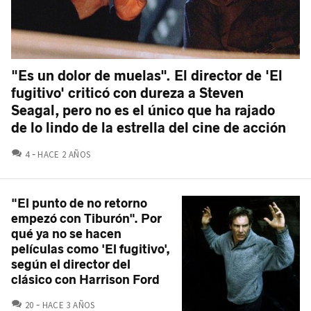
"Es un dolor de muelas". El director de 'El
fugitivo' criticó con dureza a Steven
Seagal, pero no es el único que ha rajado
de lo lindo de la estrella del cine de acción
COMENTARIOS
4
HACE 2 AÑOS
"El punto de no retorno
empezó con Tiburón". Por
qué ya no se hacen
películas como 'El fugitivo',
según el director del
clásico con Harrison Ford
COMENTARIOS
20
HACE 3 AÑOS