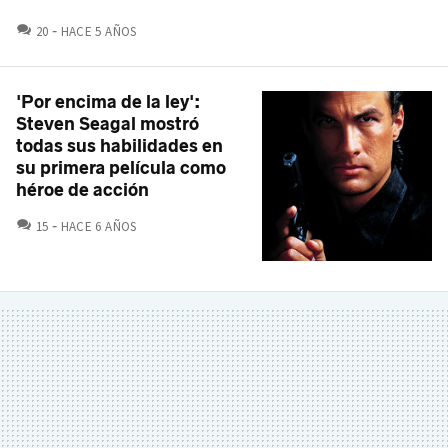
COMENTARIOS
20
HACE 5 AÑOS
'Por encima de la ley':
Steven Seagal mostró
todas sus habilidades en
su primera película como
héroe de acción
COMENTARIOS
15
HACE 6 AÑOS