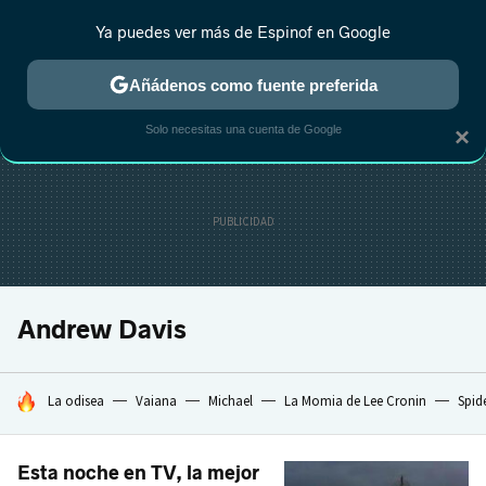
Ya puedes ver más de Espinof en Google
CRÍTICA
ESTRENOS
REALITY
ANIME
RANKINGS CINE
RA
Añádenos como fuente preferida
Solo necesitas una cuenta de Google
×
Andrew Davis
HOY SE HABLA DE
La odisea
Vaiana
Michael
La Momia de Lee Cronin
Spid
Esta noche en TV, la mejor