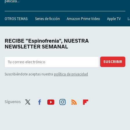
película...
OTROS TEMAS:
Series de ficción
Amazon Prime Video
Apple TV
L
RECIBE "Espinofrenia", NUESTRA
NEWSLETTER SEMANAL
SUSCRIBIR
Suscribiéndote aceptas nuestra
política de privacidad
Síguenos
Twit
Face
Yout
Inst
RSS
Flip
ter
boo
ube
agra
boar
k
m
d