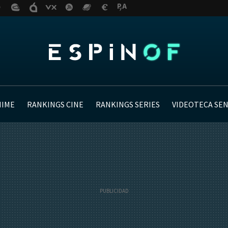
NIME
RANKINGS CINE
RANKINGS SERIES
VIDEOTECA SE