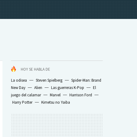
HOY SE HABLA DE
La odisea
Steven Spielberg
Spider-Man: Brand
New Day
Alien
Las guerreras K-Pop
El
juego del calamar
Marvel
Harrison Ford
Harry Potter
Kimetsu no Yaiba