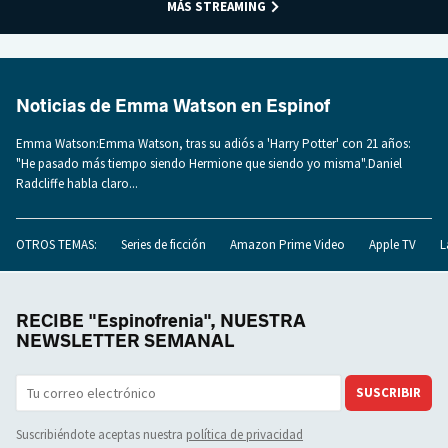
MÁS STREAMING
Noticias de Emma Watson en Espinof
Emma Watson:Emma Watson, tras su adiós a 'Harry Potter' con 21 años:
"He pasado más tiempo siendo Hermione que siendo yo misma".Daniel
Radcliffe habla claro...
OTROS TEMAS:
Series de ficción
Amazon Prime Video
Apple TV
L
RECIBE "Espinofrenia", NUESTRA
NEWSLETTER SEMANAL
SUSCRIBIR
Suscribiéndote aceptas nuestra
política de privacidad