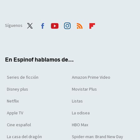
Síguenos
Twit
Face
Yout
Inst
RSS
Flip
ter
boo
ube
agra
boar
k
m
d
En Espinof hablamos de...
Series de ficción
Amazon Prime Video
Disney plus
Movistar Plus
Netflix
Listas
Apple TV
La odisea
Cine español
HBO Max
La casa del dragón
Spider-man: Brand New Day