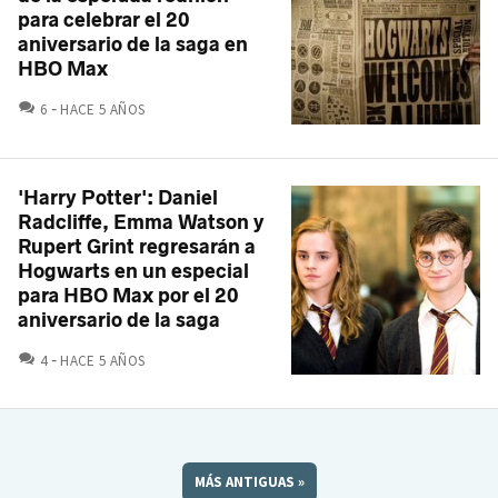
para celebrar el 20
aniversario de la saga en
HBO Max
COMENTARIOS
6
HACE 5 AÑOS
'Harry Potter': Daniel
Radcliffe, Emma Watson y
Rupert Grint regresarán a
Hogwarts en un especial
para HBO Max por el 20
aniversario de la saga
COMENTARIOS
4
HACE 5 AÑOS
MÁS ANTIGUAS
»