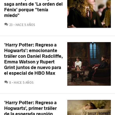
saga antes de 'La orden del
Fénix' porque "tenía
miedo"
COMENTARIOS
23
HACE 5 AÑOS
'Harry Potter: Regreso a
Hogwarts': emocionante
tráiler con Daniel Radcliffe,
Emma Watson y Rupert
Grint juntos de nuevo para
el especial de HBO Max
COMENTARIOS
8
HACE 5 AÑOS
'Harry Potter: Regreso a
Hogwarts', primer tráiler
de la esperada reunión