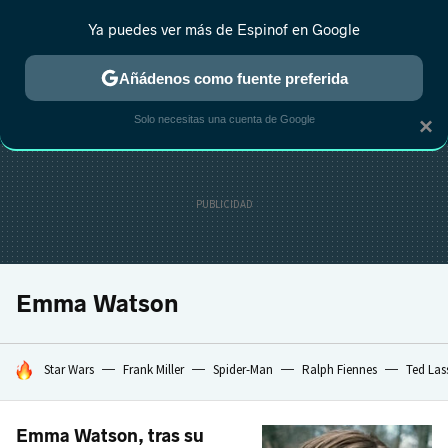
Ya puedes ver más de Espinof en Google
CRÍTICA
ESTRENOS
REALITY
ANIME
RANKINGS CINE
RA
Añádenos como fuente preferida
Solo necesitas una cuenta de Google
×
Emma Watson
HOY SE HABLA DE
Star Wars
Frank Miller
Spider-Man
Ralph Fiennes
Ted Las
Emma Watson, tras su