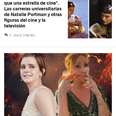
que una estrella de cine".
Las carreras universitarias
de Natalie Portman y otras
figuras del cine y la
televisión
COMENTARIOS
5
HACE 9 MESES