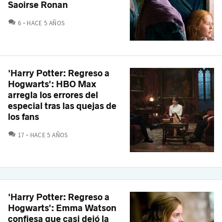
Saoirse Ronan
COMENTARIOS
6
HACE 5 AÑOS
'Harry Potter: Regreso a
Hogwarts': HBO Max
arregla los errores del
especial tras las quejas de
los fans
COMENTARIOS
17
HACE 5 AÑOS
'Harry Potter: Regreso a
Hogwarts': Emma Watson
confiesa que casi dejó la