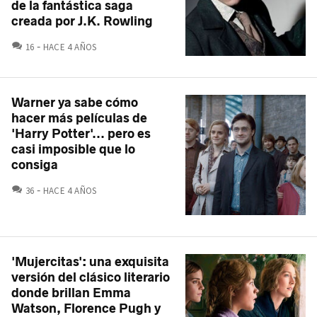
de la fantástica saga
creada por J.K. Rowling
COMENTARIOS
16
HACE 4 AÑOS
Warner ya sabe cómo
hacer más películas de
'Harry Potter'... pero es
casi imposible que lo
consiga
COMENTARIOS
36
HACE 4 AÑOS
'Mujercitas': una exquisita
versión del clásico literario
donde brillan Emma
Watson, Florence Pugh y