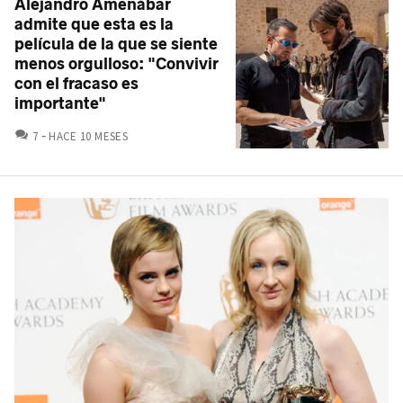
Alejandro Amenábar
admite que esta es la
película de la que se siente
menos orgulloso: "Convivir
con el fracaso es
importante"
COMENTARIOS
7
HACE 10 MESES