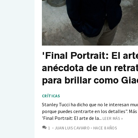
'Final Portrait: El art
anécdota de un retra
para brillar como Gi
CRÍTICAS
Stanley Tucci ha dicho que no le interesan muc
porque puedes centrarte en los detalles". Más 
'Final Portrait: El arte de la...
LEER MÁS »
COMENTARIOS
1
JUAN LUIS CAVIARO
HACE 8 AÑOS