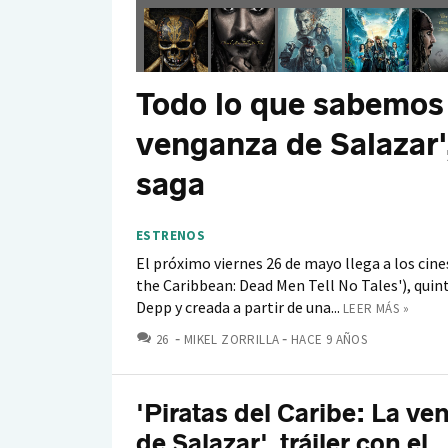
Todo lo que sabemos 
venganza de Salazar',
saga
ESTRENOS
El próximo viernes 26 de mayo llega a los cines
the Caribbean: Dead Men Tell No Tales'), qui
Depp y creada a partir de una...
LEER MÁS »
COMENTARIOS
26
MIKEL ZORRILLA
HACE 9 AÑOS
'Piratas del Caribe: La v
de Salazar', tráiler con el