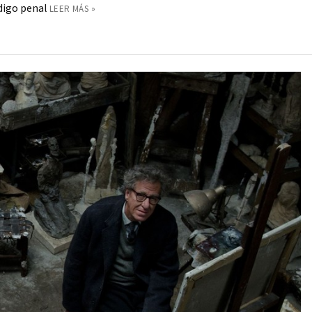
ódigo penal
LEER MÁS »