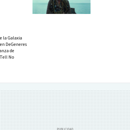
e la Galaxia
llen DeGeneres
ganza de
 Tell No