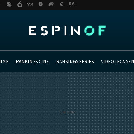
NIME
RANKINGS CINE
RANKINGS SERIES
VIDEOTECA SE