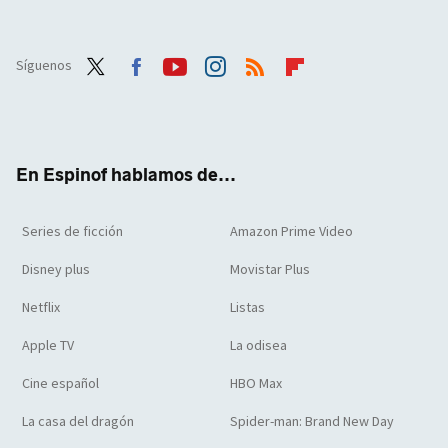
Síguenos
Twit
Face
Yout
Inst
RSS
Flip
ter
boo
ube
agra
boar
k
m
d
En Espinof hablamos de...
Series de ficción
Amazon Prime Video
Disney plus
Movistar Plus
Netflix
Listas
Apple TV
La odisea
Cine español
HBO Max
La casa del dragón
Spider-man: Brand New Day