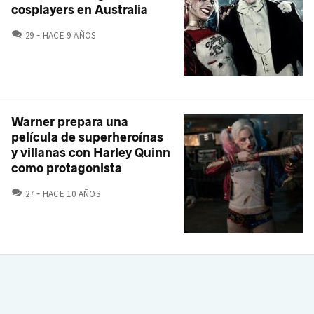
cosplayers en Australia
COMENTARIOS
29
HACE 9 AÑOS
Warner prepara una
película de superheroínas
y villanas con Harley Quinn
como protagonista
COMENTARIOS
27
HACE 10 AÑOS