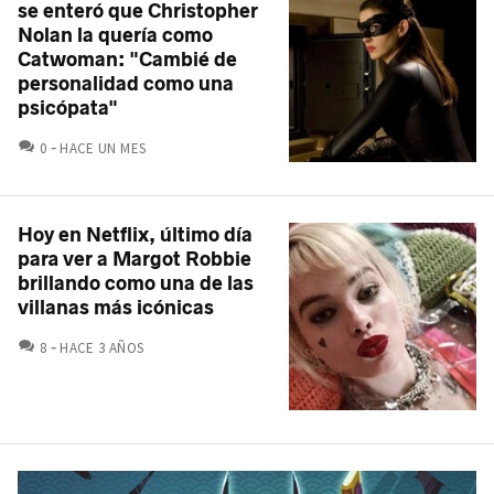
se enteró que Christopher
Nolan la quería como
Catwoman: "Cambié de
personalidad como una
psicópata"
COMENTARIOS
0
HACE UN MES
Hoy en Netflix, último día
para ver a Margot Robbie
brillando como una de las
villanas más icónicas
COMENTARIOS
8
HACE 3 AÑOS