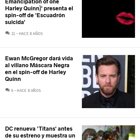
Emancipation of one
Harley Quinn)' presenta el
spin-off de 'Escuadrón
suicida'
COMENTARIOS
21
HACE 8 AÑOS
Ewan McGregor dará vida
al villano Máscara Negra
en el spin-off de Harley
Quinn
COMENTARIOS
6
HACE 8 AÑOS
DC renueva 'Titans' antes
de su estreno y muestra un