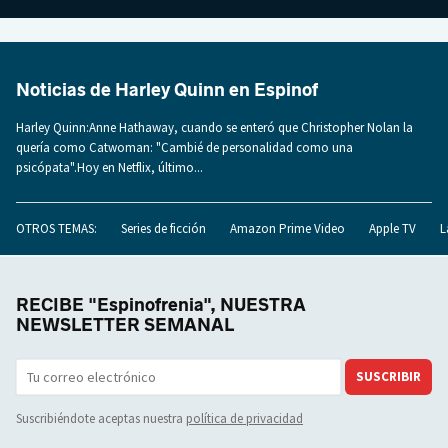
Noticias de Harley Quinn en Espinof
Harley Quinn:Anne Hathaway, cuando se enteró que Christopher Nolan la
quería como Catwoman: "Cambié de personalidad como una
psicópata".Hoy en Netflix, último...
OTROS TEMAS:
Series de ficción
Amazon Prime Video
Apple TV
L
RECIBE "Espinofrenia", NUESTRA
NEWSLETTER SEMANAL
SUSCRIBIR
Suscribiéndote aceptas nuestra
política de privacidad