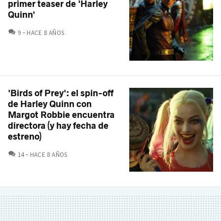
primer teaser de 'Harley
Quinn'
COMENTARIOS
9
HACE 8 AÑOS
'Birds of Prey': el spin-off
de Harley Quinn con
Margot Robbie encuentra
directora (y hay fecha de
estreno)
COMENTARIOS
14
HACE 8 AÑOS