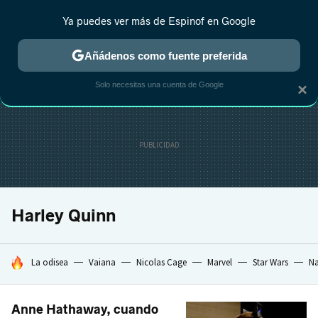
Ya puedes ver más de Espinof en Google
CRÍTICA
ESTRENOS
REALITY
ANIME
RANKINGS CINE
RA
Añádenos como fuente preferida
Solo necesitas una cuenta de Google
×
Harley Quinn
HOY SE HABLA DE
La odisea
Vaiana
Nicolas Cage
Marvel
Star Wars
Na
Anne Hathaway, cuando