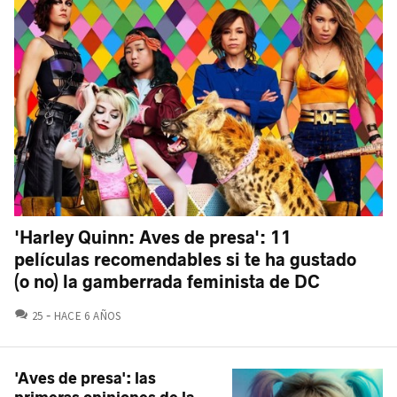
'Harley Quinn: Aves de presa': 11
películas recomendables si te ha gustado
(o no) la gamberrada feminista de DC
COMENTARIOS
25
HACE 6 AÑOS
'Aves de presa': las