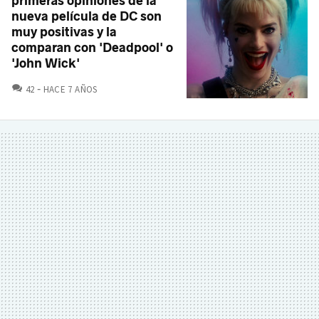
primeras opiniones de la
nueva película de DC son
muy positivas y la
comparan con 'Deadpool' o
'John Wick'
COMENTARIOS
42
HACE 7 AÑOS