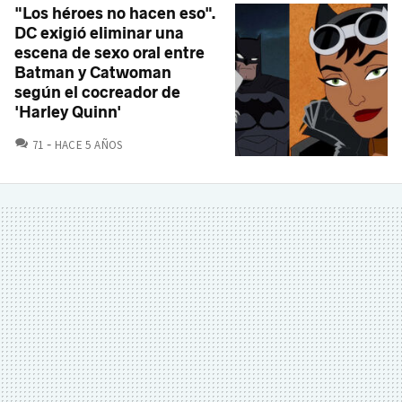
"Los héroes no hacen eso".
DC exigió eliminar una
escena de sexo oral entre
Batman y Catwoman
según el cocreador de
'Harley Quinn'
COMENTARIOS
71
HACE 5 AÑOS