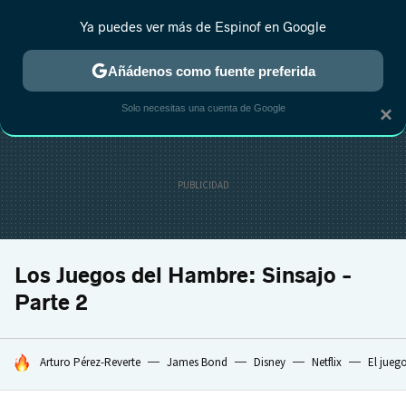
Ya puedes ver más de Espinof en Google
CRÍTICA
ESTRENOS
REALITY
ANIME
RANKINGS CINE
RA
Añádenos como fuente preferida
Solo necesitas una cuenta de Google
×
Los Juegos del Hambre: Sinsajo -
Parte 2
HOY SE HABLA DE
Arturo Pérez-Reverte
James Bond
Disney
Netflix
El jueg