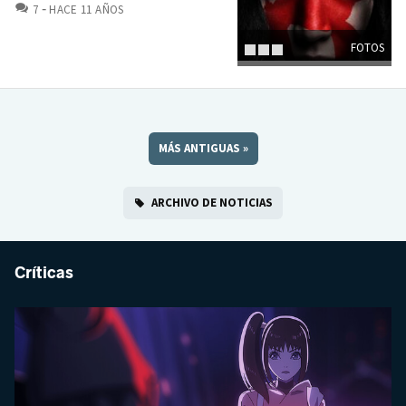
COMENTARIOS
7
HACE 11 AÑOS
FOTOS
MÁS ANTIGUAS
»
ARCHIVO DE NOTICIAS
Críticas