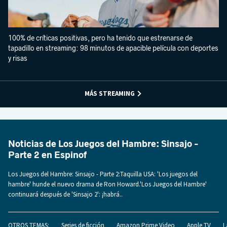
100% de críticas positivas, pero ha tenido que estrenarse de
tapadillo en streaming: 98 minutos de apacible película con deportes
y risas
MÁS STREAMING
Noticias de Los Juegos del Hambre: Sinsajo -
Parte 2 en Espinof
Los Juegos del Hambre: Sinsajo - Parte 2:Taquilla USA: 'Los juegos del
hambre' hunde el nuevo drama de Ron Howard.'Los Juegos del Hambre'
continuará después de 'Sinsajo 2': ¡habrá..
OTROS TEMAS:
Series de ficción
Amazon Prime Video
Apple TV
L