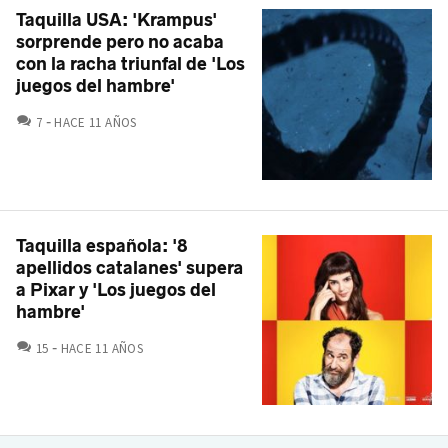
Taquilla USA: 'Krampus'
sorprende pero no acaba
con la racha triunfal de 'Los
juegos del hambre'
COMENTARIOS
7
HACE 11 AÑOS
Taquilla española: '8
apellidos catalanes' supera
a Pixar y 'Los juegos del
hambre'
COMENTARIOS
15
HACE 11 AÑOS