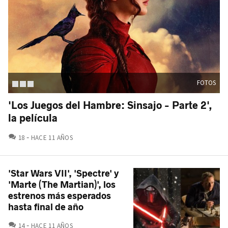
FOTOS
'Los Juegos del Hambre: Sinsajo - Parte 2',
la película
COMENTARIOS
18
HACE 11 AÑOS
'Star Wars VII', 'Spectre' y
'Marte (The Martian)', los
estrenos más esperados
hasta final de año
COMENTARIOS
14
HACE 11 AÑOS