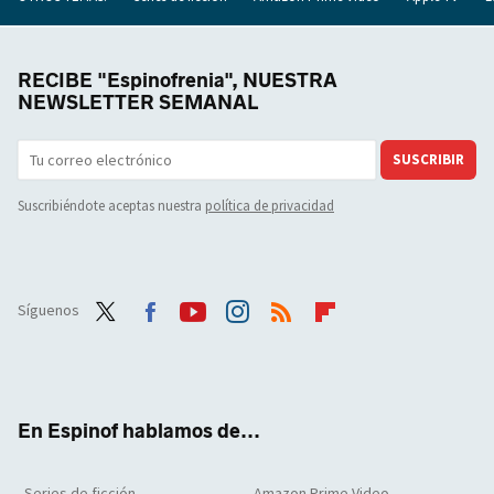
RECIBE "Espinofrenia", NUESTRA
NEWSLETTER SEMANAL
SUSCRIBIR
Suscribiéndote aceptas nuestra
política de privacidad
Síguenos
Twit
Face
Yout
Inst
RSS
Flip
ter
boo
ube
agra
boar
k
m
d
En Espinof hablamos de...
Series de ficción
Amazon Prime Video