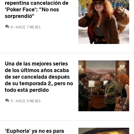
repentina cancelación de
'Poker Face': "No nos
sorprendió"
COMENTARIOS
8
HACE 7 MESES
Una de las mejores series
de los últimos años acaba
de ser cancelada después
de su temporada 2, pero no
todo está perdido
COMENTARIOS
5
HACE 9 MESES
'Euphoria' ya no es para