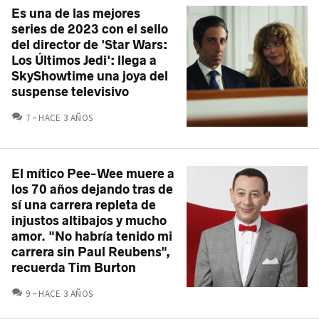
Es una de las mejores
series de 2023 con el sello
del director de 'Star Wars:
Los Últimos Jedi': llega a
SkyShowtime una joya del
suspense televisivo
COMENTARIOS
7
HACE 3 AÑOS
El mítico Pee-Wee muere a
los 70 años dejando tras de
sí una carrera repleta de
injustos altibajos y mucho
amor. "No habría tenido mi
carrera sin Paul Reubens",
recuerda Tim Burton
COMENTARIOS
9
HACE 3 AÑOS