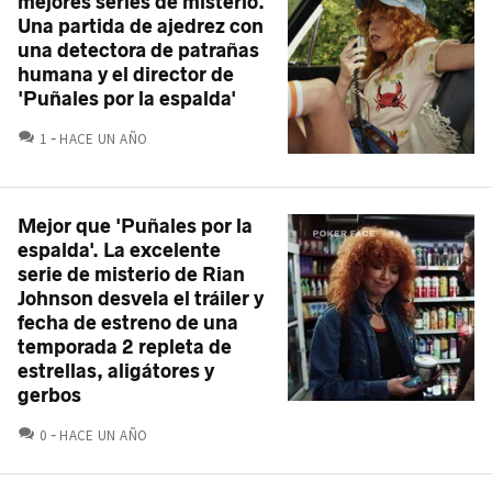
mejores series de misterio.
Una partida de ajedrez con
una detectora de patrañas
humana y el director de
'Puñales por la espalda'
COMENTARIOS
1
HACE UN AÑO
Mejor que 'Puñales por la
espalda'. La excelente
serie de misterio de Rian
Johnson desvela el tráiler y
fecha de estreno de una
temporada 2 repleta de
estrellas, aligátores y
gerbos
COMENTARIOS
0
HACE UN AÑO