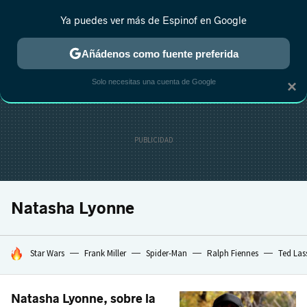
Ya puedes ver más de Espinof en Google
CRÍTICA
ESTRENOS
REALITY
ANIME
RANKINGS CINE
RA
Añádenos como fuente preferida
Solo necesitas una cuenta de Google
×
Natasha Lyonne
HOY SE HABLA DE
Star Wars
Frank Miller
Spider-Man
Ralph Fiennes
Ted Las
Natasha Lyonne, sobre la