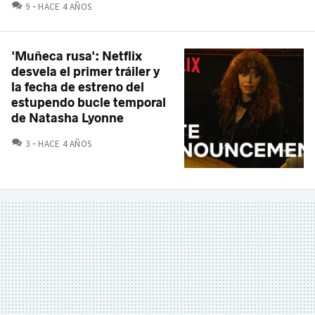
COMENTARIOS
9
HACE 4 AÑOS
'Muñeca rusa': Netflix
desvela el primer tráiler y
la fecha de estreno del
estupendo bucle temporal
de Natasha Lyonne
COMENTARIOS
3
HACE 4 AÑOS