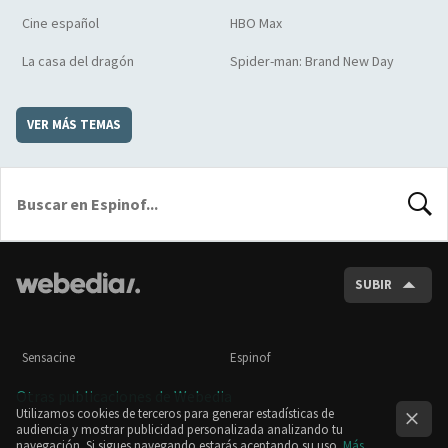
Cine español
HBO Max
La casa del dragón
Spider-man: Brand New Day
VER MÁS TEMAS
BUSCA
SUBIR
Sensacine
Espinof
Otras publicaciones de Webedia
Utilizamos cookies de terceros para generar estadísticas de
audiencia y mostrar publicidad personalizada analizando tu
navegación. Si sigues navegando estarás aceptando su uso.
Más