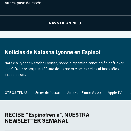
nunca pasa de moda
MÁS STREAMING
Noticias de Natasha Lyonne en Espinof
Natasha Lyonne:Natasha Lyonne, sobre la repentina cancelación de 'Poker
Face': "No nos sorprendió".Una de las mejores series de los últimos años
acaba de ser..
OTROS TEMAS:
Series de ficción
Amazon Prime Video
Apple TV
L
RECIBE "Espinofrenia", NUESTRA
NEWSLETTER SEMANAL