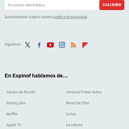
SUSCRIBIR
Suscribiéndote aceptas nuestra
política de privacidad
Síguenos
Twit
Face
Yout
Inst
RSS
Flip
ter
boo
ube
agra
boar
k
m
d
En Espinof hablamos de...
Series de ficción
Amazon Prime Video
Disney plus
Movistar Plus
Netflix
Listas
Apple TV
La odisea