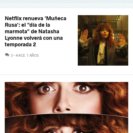
Netflix renueva 'Muñeca
Rusa': el "día de la
marmota" de Natasha
Lyonne volverá con una
temporada 2
COMENTARIOS
3
HACE 7 AÑOS