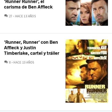
'Runner Runner', el
carisma de Ben Affleck
COMENTARIOS
27
HACE 13 AÑOS
'Runner, Runner' con Ben
Affleck y Justin
Timberlake, cartel y tráiler
COMENTARIOS
8
HACE 13 AÑOS