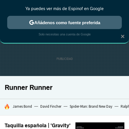
Ya puedes ver más de Espinof en Google
CRÍTICA
ESTRENOS
REALITY
ANIME
RANKINGS CINE
RA
Añádenos como fuente preferida
Solo necesitas una cuenta de Google
×
Runner Runner
HOY SE HABLA DE
James Bond
David Fincher
Spider-Man: Brand New Day
Ralph
Taquilla española | 'Gravity'