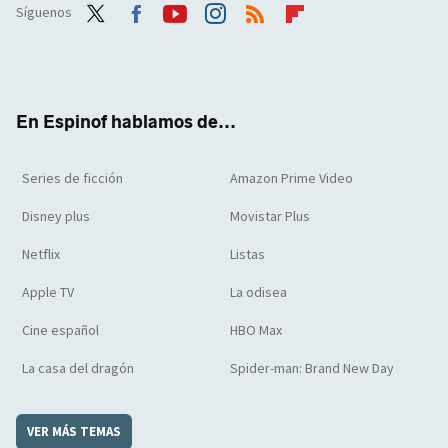
Síguenos
Twit
Face
Yout
Inst
RSS
Flip
ter
boo
ube
agra
boar
k
m
d
En Espinof hablamos de...
Series de ficción
Amazon Prime Video
Disney plus
Movistar Plus
Netflix
Listas
Apple TV
La odisea
Cine español
HBO Max
La casa del dragón
Spider-man: Brand New Day
VER MÁS TEMAS