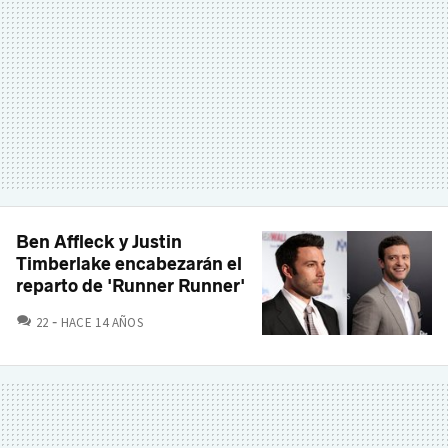
Ben Affleck y Justin
Timberlake encabezarán el
reparto de 'Runner Runner'
COMENTARIOS
22
HACE 14 AÑOS