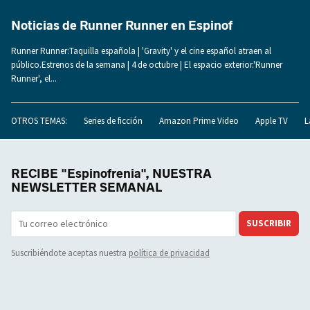
Noticias de Runner Runner en Espinof
Runner Runner:Taquilla española | 'Gravity' y el cine español atraen al
público.Estrenos de la semana | 4 de octubre | El espacio exterior.'Runner
Runner', el...
OTROS TEMAS:
Series de ficción
Amazon Prime Video
Apple TV
L
RECIBE "Espinofrenia", NUESTRA
NEWSLETTER SEMANAL
SUSCRIBIR
Suscribiéndote aceptas nuestra
política de privacidad