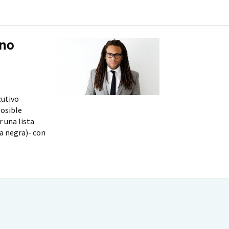
 no
cutivo
posible
r una lista
a negra)- con