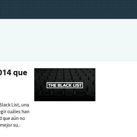
014 que
Black List, una
egir cuáles han
d que aún no
mejor su...