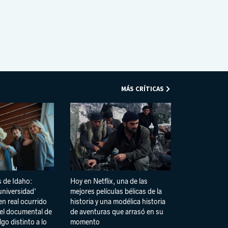
ter
boo
ube
agra
boar
k
m
d
MÁS CRÍTICAS
s de Idaho:
Hoy en Netflix, una de las
 universidad'
mejores películas bélicas de la
en real ocurrido
historia y una modélica historia
el documental de
de aventuras que arrasó en su
lgo distinto a lo
momento