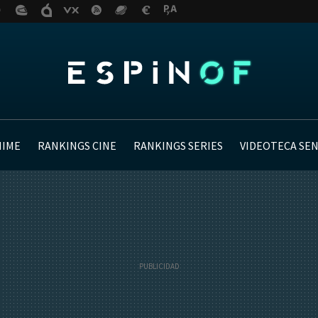
NIME
RANKINGS CINE
RANKINGS SERIES
VIDEOTECA SE