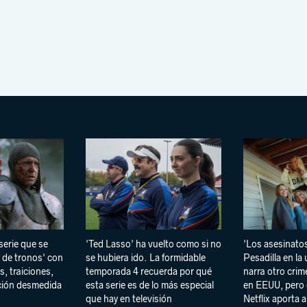
 serie que se
'Ted Lasso' ha vuelto como si no
'Los asesinato
 de tronos' con
se hubiera ido. La formidable
Pesadilla en la
s, traiciones,
temporada 4 recuerda por qué
narra otro crim
ción desmedida
esta serie es de lo más especial
en EEUU, pero 
que hay en televisión
Netflix aporta a