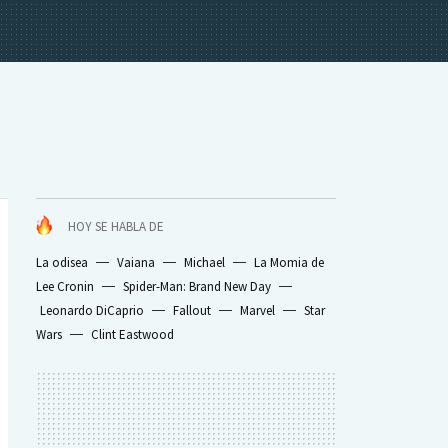
HOY SE HABLA DE
La odisea
Vaiana
Michael
La Momia de
Lee Cronin
Spider-Man: Brand New Day
Leonardo DiCaprio
Fallout
Marvel
Star
Wars
Clint Eastwood