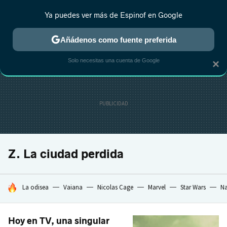
Ya puedes ver más de Espinof en Google
CRÍTICA
ESTRENOS
REALITY
ANIME
RANKINGS CINE
RA
Añádenos como fuente preferida
Solo necesitas una cuenta de Google
×
Z. La ciudad perdida
HOY SE HABLA DE
La odisea
Vaiana
Nicolas Cage
Marvel
Star Wars
Na
Hoy en TV, una singular