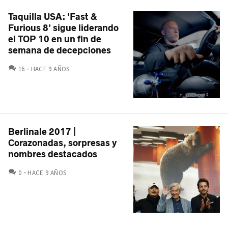
Taquilla USA: 'Fast &
Furious 8' sigue liderando
el TOP 10 en un fin de
semana de decepciones
COMENTARIOS
16
HACE 9 AÑOS
Berlinale 2017 |
Corazonadas, sorpresas y
nombres destacados
COMENTARIOS
0
HACE 9 AÑOS