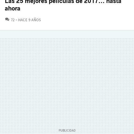
Las 25 mejores películas de 2017... hasta
ahora
COMENTARIOS
72
HACE 9 AÑOS