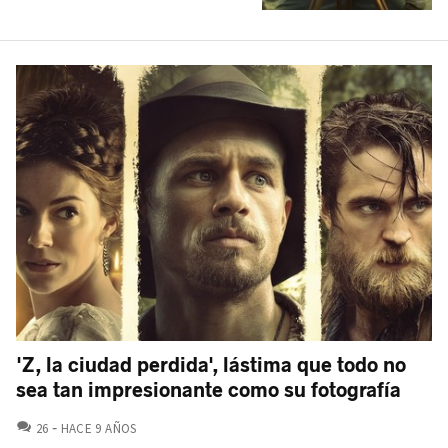
'Z, la ciudad perdida', lástima que todo no
sea tan impresionante como su fotografía
COMENTARIOS
26
HACE 9 AÑOS