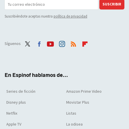
SUSCRIBIR
Suscribiéndote aceptas nuestra
política de privacidad
Síguenos
Twit
Face
Yout
Inst
RSS
Flip
ter
boo
ube
agra
boar
k
m
d
En Espinof hablamos de...
Series de ficción
Amazon Prime Video
Disney plus
Movistar Plus
Netflix
Listas
Apple TV
La odisea