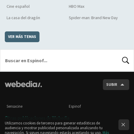
Cine español
HBO Max
La casa del dragón
Spider-man: Brand New Day
VER MÁS TEMAS
BUSCA
SUBIR
Sensacine
Espinof
Otras publicaciones de Webedia
Utilizamos cookies de terceros para generar estadísticas de
audiencia y mostrar publicidad personalizada analizando tu
navegación. Si sigues navegando estarás aceptando su uso.
Más