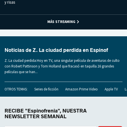
y risas
MÁS STREAMING
Noticias de Z. La ciudad perdida en Espinof
Z. La ciudad perdida:Hoy en TV, una singular película de aventuras de culto
con Robert Pattinson y Tom Holland que fracasó en taquilla.16 grandes
películas que se han...
OTROS TEMAS:
Series de ficción
Amazon Prime Video
Apple TV
L
RECIBE "Espinofrenia", NUESTRA
NEWSLETTER SEMANAL