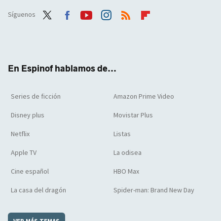
Síguenos
Twit
Face
Yout
Inst
RSS
Flip
ter
boo
ube
agra
boar
k
m
d
En Espinof hablamos de...
Series de ficción
Amazon Prime Video
Disney plus
Movistar Plus
Netflix
Listas
Apple TV
La odisea
Cine español
HBO Max
La casa del dragón
Spider-man: Brand New Day