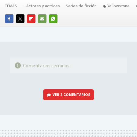
TEMAS
Actores y actrices
Series de ficción
Yellowstone
FACEBOOK
TWITTER
FLIPBOARD
E-
WHATSAPP
MAIL
Comentarios cerrados
VER
2 COMENTARIOS