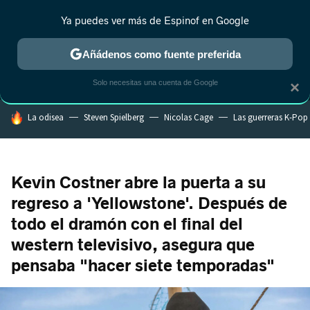
Ya puedes ver más de Espinof en Google
MENÚ
NUEVO
Añádenos como fuente preferida
CRÍTICA
ESTRENOS
REALITY
ANIME
RANKINGS CINE
RA
Solo necesitas una cuenta de Google
×
HOY SE HABLA DE
La odisea
Steven Spielberg
Nicolas Cage
Las guerreras K-Pop
Kevin Costner abre la puerta a su
regreso a 'Yellowstone'. Después de
todo el dramón con el final del
western televisivo, asegura que
pensaba "hacer siete temporadas"