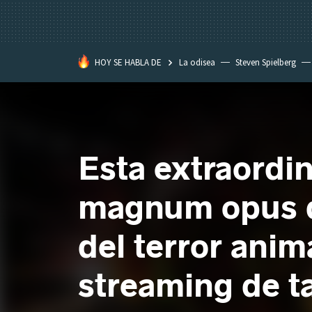
HOY SE HABLA DE
La odisea
Steven Spielberg
Kimetsu no Yaiba
Esta extraordin
magnum opus d
del terror ani
streaming de t