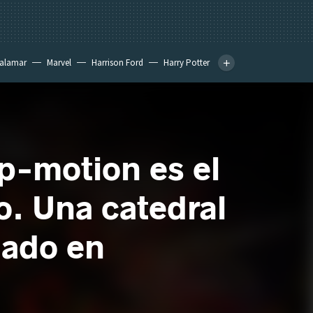
calamar
Marvel
Harrison Ford
Harry Potter
op-motion es el
. Una catedral
nado en