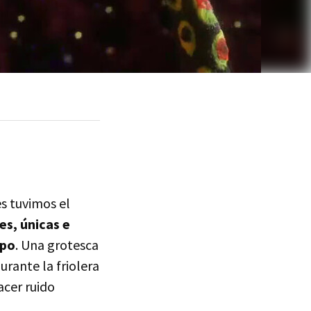
es tuvimos el
es, únicas e
mpo
. Una grotesca
urante la friolera
acer ruido