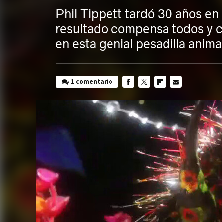
Phil Tippett tardó 30 años en
resultado compensa todos y c
en esta genial pesadilla anim
1 comentario
FACEBOOK
TWITTER
FLIPBOARD
E-
MAIL