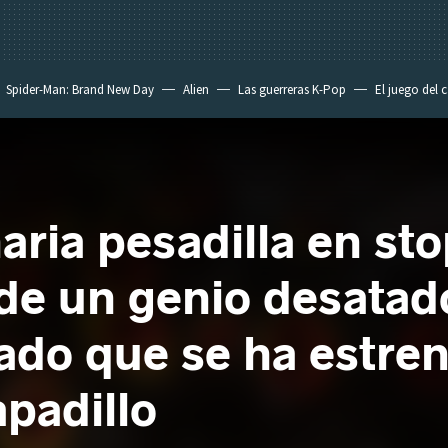
Spider-Man: Brand New Day
Alien
Las guerreras K-Pop
El juego del 
aria pesadilla en st
e un genio desatado
mado que se ha estre
apadillo