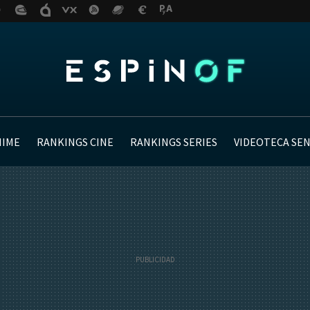
NIME
RANKINGS CINE
RANKINGS SERIES
VIDEOTECA SE