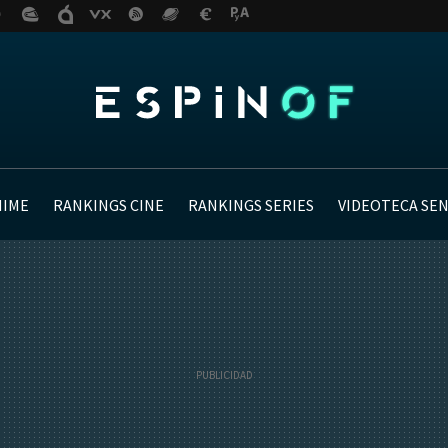
NIME
RANKINGS CINE
RANKINGS SERIES
VIDEOTECA SE