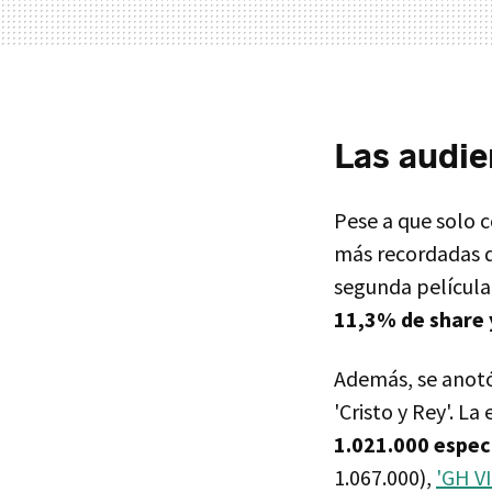
Las audie
Pese a que solo c
más recordadas de
segunda película 
11,3% de share 
Además, se anotó
'Cristo y Rey'. L
1.021.000 espe
1.067.000),
'GH VI