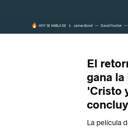
HOY SE HABLA DE
James Bond
David Fincher
Assassination Classroom
El reto
gana la
'Cristo 
concluy
La película d