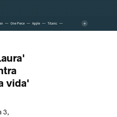
an
One Piece
Apple
Titanic
Laura'
ntra
a vida'
a 3,