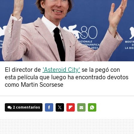
El director de
'Asteroid City'
se la pegó con
esta película que luego ha encontrado devotos
como Martin Scorsese
2 comentarios
FACEBOOK
TWITTER
FLIPBOARD
E-
WHATSAPP
MAIL