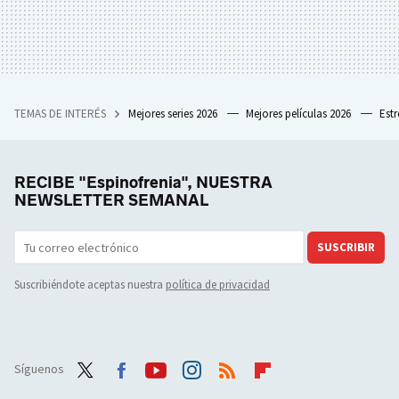
TEMAS DE INTERÉS
Mejores series 2026
Mejores películas 2026
Est
RECIBE "Espinofrenia", NUESTRA
NEWSLETTER SEMANAL
SUSCRIBIR
Suscribiéndote aceptas nuestra
política de privacidad
Síguenos
Twit
Face
Yout
Inst
RSS
Flip