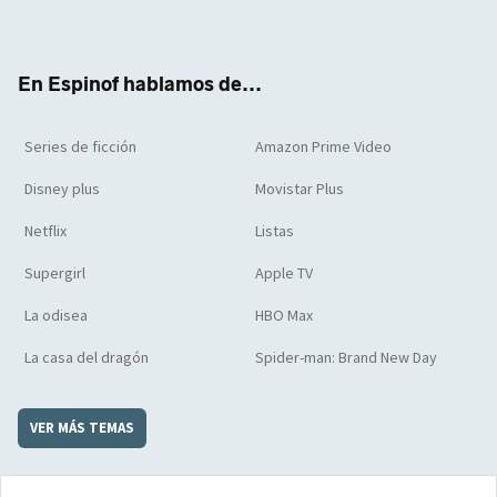
ter
boo
ube
agra
boar
k
m
d
En Espinof hablamos de...
Series de ficción
Amazon Prime Video
Disney plus
Movistar Plus
Netflix
Listas
Supergirl
Apple TV
La odisea
HBO Max
La casa del dragón
Spider-man: Brand New Day
VER MÁS TEMAS