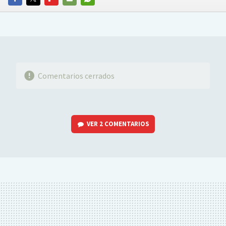
FACEBOOK
TWITTER
FLIPBOARD
E-
WHATSAPP
MAIL
Comentarios cerrados
VER
2 COMENTARIOS