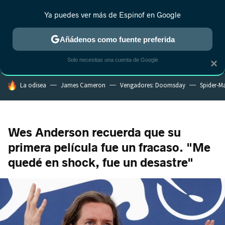
Ya puedes ver más de Espinof en Google
MENÚ
NUEVO
Añádenos como fuente preferida
CRÍTICA
ESTRENOS
REALITY
ANIME
RANKINGS CINE
RA
Solo necesitas una cuenta de Google
×
HOY SE HABLA DE
La odisea
James Cameron
Vengadores: Doomsday
Spider-M
Wes Anderson recuerda que su
primera película fue un fracaso. "Me
quedé en shock, fue un desastre"