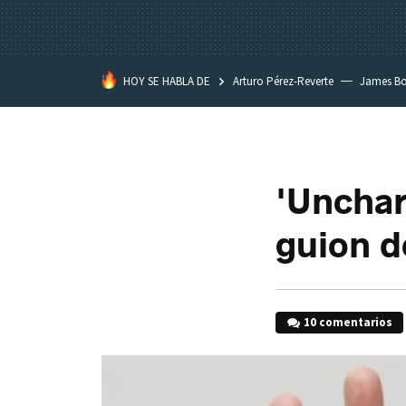
HOY SE HABLA DE
Arturo Pérez-Reverte
James B
'Unchar
guion d
10 comentarios