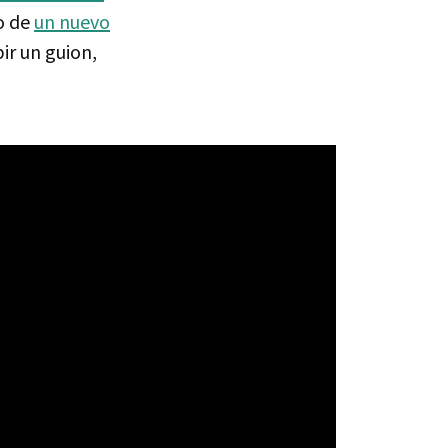
o de
un nuevo
ir un guion,