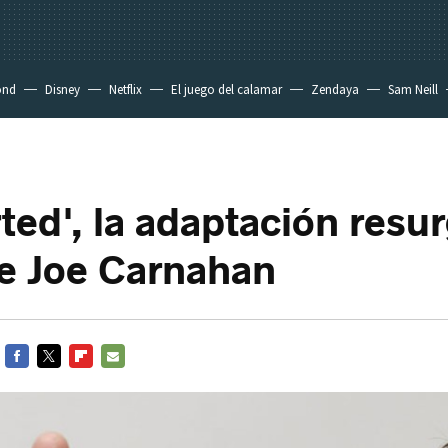
ond
Disney
Netflix
El juego del calamar
Zendaya
Sam Neill
ted', la adaptación resu
e Joe Carnahan
FACEBOOK
TWITTER
FLIPBOARD
E-
MAIL