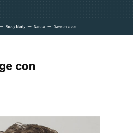
Rick y Morty
Naruto
Dawson crece
rge con