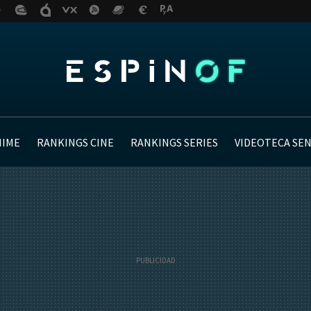
NIME
RANKINGS CINE
RANKINGS SERIES
VIDEOTECA SE