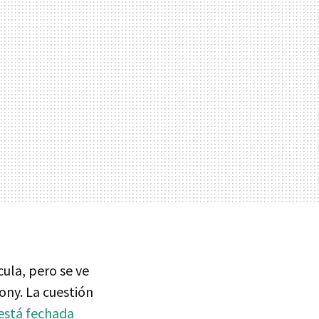
cula, pero se ve
ony. La cuestión
está fechada