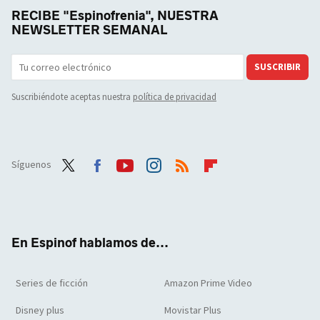
RECIBE "Espinofrenia", NUESTRA
NEWSLETTER SEMANAL
SUSCRIBIR
Suscribiéndote aceptas nuestra
política de privacidad
Síguenos
Twit
Face
Yout
Inst
RSS
Flip
ter
boo
ube
agra
boar
k
m
d
En Espinof hablamos de...
Series de ficción
Amazon Prime Video
Disney plus
Movistar Plus