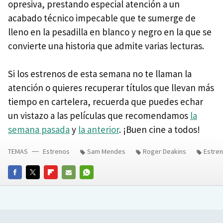
opresiva, prestando especial atención a un
acabado técnico impecable que te sumerge de
lleno en la pesadilla en blanco y negro en la que se
convierte una historia que admite varias lecturas.
Si los estrenos de esta semana no te llaman la
atención o quieres recuperar títulos que llevan más
tiempo en cartelera, recuerda que puedes echar
un vistazo a las películas que recomendamos
la
semana pasada
y
la anterior
. ¡Buen cine a todos!
TEMAS
Estrenos
Sam Mendes
Roger Deakins
Estren
FACEBOOK
TWITTER
FLIPBOARD
E-
WHATSAPP
MAIL