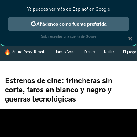
Ya puedes ver más de Espinof en Google
MENÚ
NUEVO
Añádenos como fuente preferida
CRÍTICA
ESTRENOS
REALITY
ANIME
RANKINGS CINE
RA
Solo necesitas una cuenta de Google
×
HOY SE HABLA DE
Arturo Pérez-Reverte
James Bond
Disney
Netflix
El juego
Estrenos de cine: trincheras sin
corte, faros en blanco y negro y
guerras tecnológicas