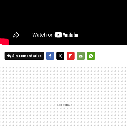
Sin comentarios
FACEBOOK
TWITTER
FLIPBOARD
E-
WHATSAPP
MAIL