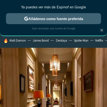
Ya puedes ver más de Espinof en Google
CRÍTICA
ESTRENOS
REALITY
ANIME
RANKINGS CINE
RA
Añádenos como fuente preferida
Solo necesitas una cuenta de Google
×
HOY SE HABLA DE
Matt Damon
James Bond
Zendaya
Spider-Man
Netflix