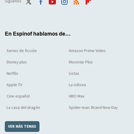
Síguenos
Twit
Face
Yout
Inst
RSS
Flip
ter
boo
ube
agra
boar
k
m
d
En Espinof hablamos de...
Series de ficción
Amazon Prime Video
Disney plus
Movistar Plus
Netflix
Listas
Apple TV
La odisea
Cine español
HBO Max
La casa del dragón
Spider-man: Brand New Day
VER MÁS TEMAS